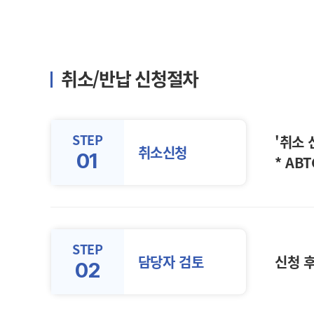
취소/반납 신청절차
STEP
'취소
취소신청
01
* AB
STEP
담당자 검토
신청 후
02