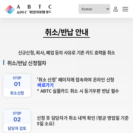
ABTC 전체메뉴
취소/반납 안내
안내
발급현황
신규신청, 퇴사, 폐업 등의 사유로 기존 카드 효력을 취소
ABTC 제도 소개
신청진행 현황
취소/반납 신청절차
VABTC 안내
소지자 현황
발급 자격요건
STEP
고객센터
'취소 신청' 페이지에 접속하여 온라인 신청
신규발급 안내
01
바로가기
* ABTC 실물카드 취소 시 등기우편 반납 필수
공지사항
재발급 안내
취소신청
FAQ
취소/반납 안내
1:1 문의
STEP
신청
신청 후 담당자가 취소 내역 확인 (평균 영업일 기준
02
5일 소요)
취소
담당자 검토