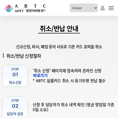
ABTC 전체메뉴
취소/반납 안내
안내
발급현황
신규신청, 퇴사, 폐업 등의 사유로 기존 카드 효력을 취소
ABTC 제도 소개
신청진행 현황
취소/반납 신청절차
VABTC 안내
소지자 현황
발급 자격요건
STEP
고객센터
'취소 신청' 페이지에 접속하여 온라인 신청
신규발급 안내
01
바로가기
* ABTC 실물카드 취소 시 등기우편 반납 필수
공지사항
재발급 안내
취소신청
FAQ
취소/반납 안내
1:1 문의
STEP
신청
신청 후 담당자가 취소 내역 확인 (평균 영업일 기준
02
5일 소요)
취소
담당자 검토