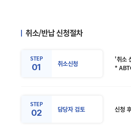
취소/반납 신청절차
STEP
'취소
취소신청
01
* AB
STEP
담당자 검토
신청 후
02