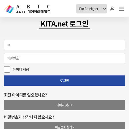
ABTC 전체메뉴
KITA.net 로그인
안내
발급현황
ABTC 제도 소개
신청진행 현황
VABTC 안내
소지자 현황
아이디 저장
발급 자격요건
고객센터
신규발급 안내
로그인
공지사항
재발급 안내
회원 아이디를 잊으셨나요?
FAQ
취소/반납 안내
아이디 찾기 >
1:1 문의
신청
비밀번호가 생각나지 않으세요?
취소
비밀번호 찾기 >