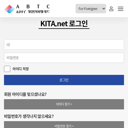
ABTC 전체메뉴
KITA.net 로그인
안내
발급현황
ABTC 제도 소개
신청진행 현황
VABTC 안내
소지자 현황
아이디 저장
발급 자격요건
고객센터
신규발급 안내
로그인
공지사항
재발급 안내
회원 아이디를 잊으셨나요?
FAQ
취소/반납 안내
아이디 찾기 >
1:1 문의
신청
비밀번호가 생각나지 않으세요?
취소
비밀번호 찾기 >