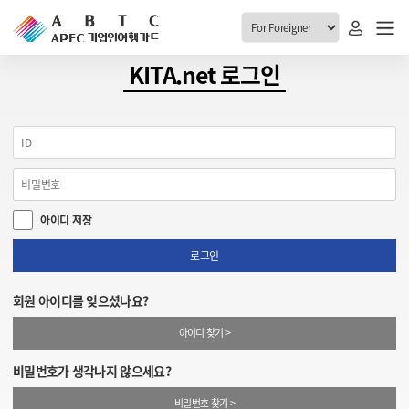
ABTC 전체메뉴
KITA.net 로그인
안내
발급현황
ABTC 제도 소개
신청진행 현황
VABTC 안내
소지자 현황
아이디 저장
발급 자격요건
고객센터
신규발급 안내
로그인
공지사항
재발급 안내
회원 아이디를 잊으셨나요?
FAQ
취소/반납 안내
아이디 찾기 >
1:1 문의
신청
비밀번호가 생각나지 않으세요?
취소
비밀번호 찾기 >