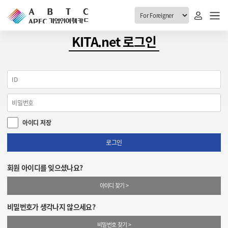
ABTC 전체메뉴
KITA.net 로그인
안내
발급현황
ABTC 제도 소개
신청진행 현황
VABTC 안내
소지자 현황
아이디 저장
발급 자격요건
고객센터
신규발급 안내
로그인
공지사항
재발급 안내
회원 아이디를 잊으셨나요?
FAQ
취소/반납 안내
아이디 찾기 >
1:1 문의
신청
비밀번호가 생각나지 않으세요?
취소
비밀번호 찾기 >