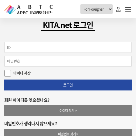
ABTC 전체메뉴
KITA.net 로그인
안내
발급현황
ABTC 제도 소개
신청진행 현황
VABTC 안내
소지자 현황
아이디 저장
발급 자격요건
고객센터
신규발급 안내
로그인
공지사항
재발급 안내
회원 아이디를 잊으셨나요?
FAQ
취소/반납 안내
아이디 찾기 >
1:1 문의
신청
비밀번호가 생각나지 않으세요?
취소
비밀번호 찾기 >