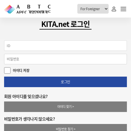
ABTC 전체메뉴
KITA.net 로그인
안내
발급현황
ABTC 제도 소개
신청진행 현황
VABTC 안내
소지자 현황
아이디 저장
발급 자격요건
고객센터
신규발급 안내
로그인
공지사항
재발급 안내
회원 아이디를 잊으셨나요?
FAQ
취소/반납 안내
아이디 찾기 >
1:1 문의
신청
비밀번호가 생각나지 않으세요?
취소
비밀번호 찾기 >