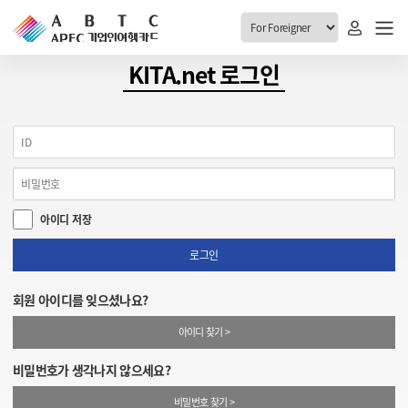
ABTC 전체메뉴
KITA.net 로그인
안내
발급현황
ABTC 제도 소개
신청진행 현황
VABTC 안내
소지자 현황
아이디 저장
발급 자격요건
고객센터
신규발급 안내
로그인
공지사항
재발급 안내
회원 아이디를 잊으셨나요?
FAQ
취소/반납 안내
아이디 찾기 >
1:1 문의
신청
비밀번호가 생각나지 않으세요?
취소
비밀번호 찾기 >