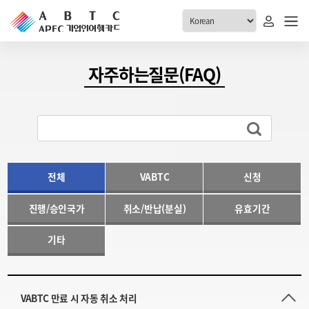
ABTC 전체메뉴
자주하는질문(FAQ)
안내
발급현황
ABTC 제도 소개
신청진행 현황
VABTC 안내
소지자 현황
발급 자격요건
전체
VABTC
신청
고객센터
신규발급 안내
진행/승인국가
취소/반납(분실)
유효기간
공지사항
재발급 안내
FAQ
취소/반납 안내
기타
1:1 문의
신청
취소
VABTC 만료 시 자동 취소 처리