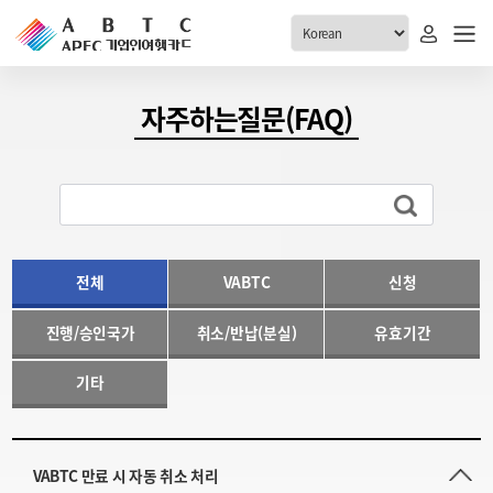
ABTC 전체메뉴
자주하는질문(FAQ)
안내
발급현황
ABTC 제도 소개
신청진행 현황
VABTC 안내
소지자 현황
발급 자격요건
전체
VABTC
신청
고객센터
신규발급 안내
진행/승인국가
취소/반납(분실)
유효기간
공지사항
재발급 안내
FAQ
취소/반납 안내
기타
1:1 문의
신청
취소
VABTC 만료 시 자동 취소 처리