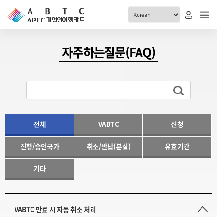
ABTC 전체메뉴
자주하는질문(FAQ)
안내
발급현황
ABTC 제도 소개
신청진행 현황
VABTC 안내
소지자 현황
발급 자격요건
전체
VABTC
신청
고객센터
신규발급 안내
진행/승인국가
취소/반납(분실)
유효기간
공지사항
재발급 안내
FAQ
취소/반납 안내
기타
1:1 문의
신청
취소
VABTC 만료 시 자동 취소 처리