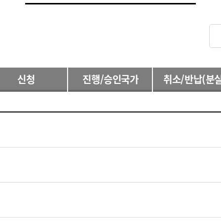
신청
진행/승인국가
취소/반납(분실