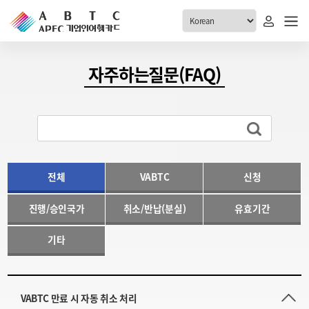
ABTC 전체메뉴
자주하는질문(FAQ)
안내
발급현황
ABTC 제도 소개
신청진행 현황
VABTC 안내
소지자 현황
발급 자격요건
전체
VABTC
신청
고객센터
신규발급 안내
진행/승인국가
취소/반납(분실)
유효기간
공지사항
재발급 안내
FAQ
취소/반납 안내
기타
1:1 문의
신청
취소
VABTC 만료 시 자동 취소 처리