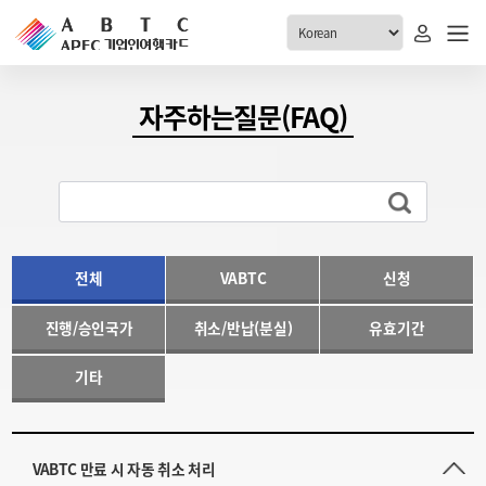
ABTC 전체메뉴
자주하는질문(FAQ)
안내
발급현황
ABTC 제도 소개
신청진행 현황
VABTC 안내
소지자 현황
발급 자격요건
전체
VABTC
신청
고객센터
신규발급 안내
진행/승인국가
취소/반납(분실)
유효기간
공지사항
재발급 안내
FAQ
취소/반납 안내
기타
1:1 문의
신청
취소
VABTC 만료 시 자동 취소 처리