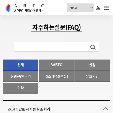
ABTC 전체메뉴
자주하는질문(FAQ)
안내
발급현황
ABTC 제도 소개
신청진행 현황
VABTC 안내
소지자 현황
발급 자격요건
전체
VABTC
신청
고객센터
신규발급 안내
진행/승인국가
취소/반납(분실)
유효기간
공지사항
재발급 안내
FAQ
취소/반납 안내
기타
1:1 문의
신청
취소
VABTC 만료 시 자동 취소 처리