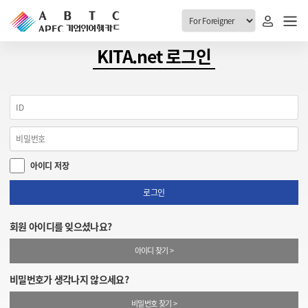
ABTC 전체메뉴
KITA.net 로그인
안내
발급현황
ABTC 제도 소개
신청진행 현황
VABTC 안내
소지자 현황
아이디 저장
발급 자격요건
고객센터
신규발급 안내
로그인
공지사항
재발급 안내
회원 아이디를 잊으셨나요?
FAQ
취소/반납 안내
아이디 찾기 >
1:1 문의
신청
비밀번호가 생각나지 않으세요?
취소
비밀번호 찾기 >