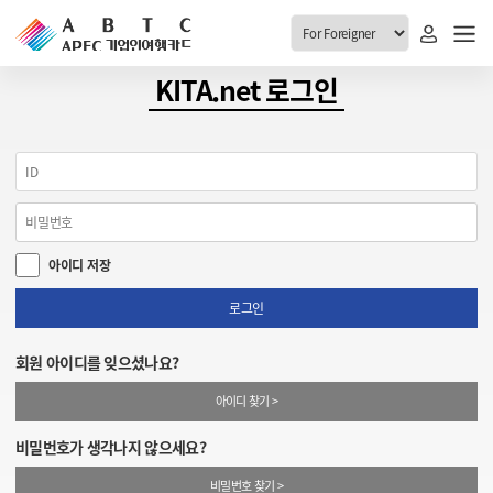
ABTC 전체메뉴
KITA.net 로그인
안내
발급현황
ABTC 제도 소개
신청진행 현황
VABTC 안내
소지자 현황
아이디 저장
발급 자격요건
고객센터
신규발급 안내
로그인
공지사항
재발급 안내
회원 아이디를 잊으셨나요?
FAQ
취소/반납 안내
아이디 찾기 >
1:1 문의
신청
비밀번호가 생각나지 않으세요?
취소
비밀번호 찾기 >