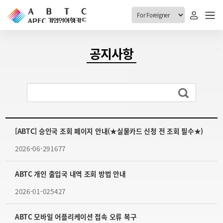
ABTC 전체메뉴
공지사항
안내
발급현황
ABTC 제도 소개
신청진행 현황
VABTC 안내
소지자 현황
발급 자격요건
[ABTC] 승인국 조회 페이지 안내(★실물카드 신청 전 조회 필수★)
고객센터
신규발급 안내
2026-06-29
1677
공지사항
재발급 안내
FAQ
취소/반납 안내
ABTC 개인 출입국 내역 조회 방법 안내
1:1 문의
2026-01-02
5427
신청
취소
ABTC 모바일 어플리케이션 접속 오류 복구