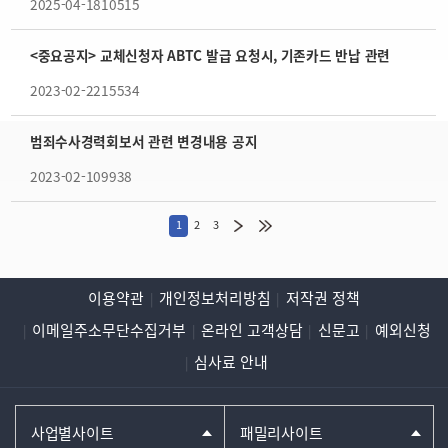
2025-04-18
10515
<중요공지> 교체신청자 ABTC 발급 요청시, 기존카드 반납 관련
2023-02-22
15534
범죄수사경력회보서 관련 변경내용 공지
2023-02-10
9938
1
2
3
이용약관
개인정보처리방침
저작권 정책
이메일주소무단수집거부
온라인 고객상담
신문고
예외신청
심사료 안내
사업별사이트
패밀리사이트