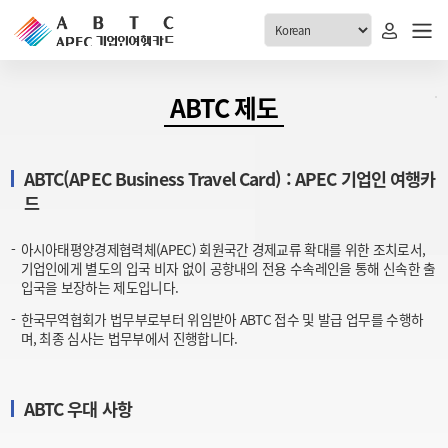
ABTC 전체메뉴
ABTC 제도
안내
발급현황
ABTC(APEC Business Travel Card) : APEC 기업인 여행카
ABTC 제도 소개
신청진행 현황
드
VABTC 안내
소지자 현황
발급 자격요건
아시아태평양경제협력체(APEC) 회원국간 경제교류 확대를 위한 조치로서,
고객센터
기업인에게 별도의 입국 비자 없이 공항내의 전용 수속레인을 통해 신속한 출
신규발급 안내
입국을 보장하는 제도입니다.
공지사항
재발급 안내
한국무역협회가 법무부로부터 위임받아 ABTC 접수 및 발급 업무를 수행하
FAQ
며, 최종 심사는 법무부에서 진행합니다.
취소/반납 안내
1:1 문의
신청
ABTC 우대 사항
취소