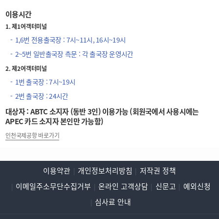
이용시간
1. 제1여객터미널
1,6번 전용출국장 : 7시~11시, 16시~19시
2~5번 일반출국장 측문 : 각 출국장 운영시간
2. 제2여객터미널
1번 출국장 : 7시~19시
2번 출국장 : 24시간
대상자 : ABTC 소지자 (동반 3인) 이용가능 (회원국에서 사용시에는
APEC 카드 소지자 본인만 가능함)
인천국제공항 바로가기
이용약관
개인정보처리방침
저작권 정책
이메일주소무단수집거부
온라인 고객상담
신문고
예외신청
심사료 안내