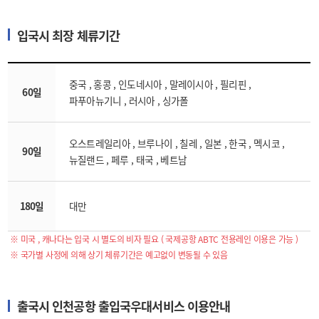
입국시 최장 체류기간
중국 , 홍콩 , 인도네시아 , 말레이시아 , 필리핀 ,
60일
파푸아뉴기니 , 러시아 , 싱가폴
오스트레일리아 , 브루나이 , 칠레 , 일본 , 한국 , 멕시코 ,
90일
뉴질랜드 , 페루 , 태국 , 베트남
180일
대만
※ 미국 , 캐나다는 입국 시 별도의 비자 필요 ( 국제공항 ABTC 전용레인 이용은 가능 )
※ 국가별 사정에 의해 상기 체류기간은 예고없이 변동될 수 있음
출국시 인천공항 출입국우대서비스 이용안내