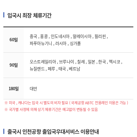
입국시 최장 체류기간
중국 , 홍콩 , 인도네시아 , 말레이시아 , 필리핀 ,
60일
파푸아뉴기니 , 러시아 , 싱가폴
오스트레일리아 , 브루나이 , 칠레 , 일본 , 한국 , 멕시코 ,
90일
뉴질랜드 , 페루 , 태국 , 베트남
180일
대만
※ 미국 , 캐나다는 입국 시 별도의 비자 필요 ( 국제공항 ABTC 전용레인 이용은 가능 )
※ 국가별 사정에 의해 상기 체류기간은 예고없이 변동될 수 있음
출국시 인천공항 출입국우대서비스 이용안내