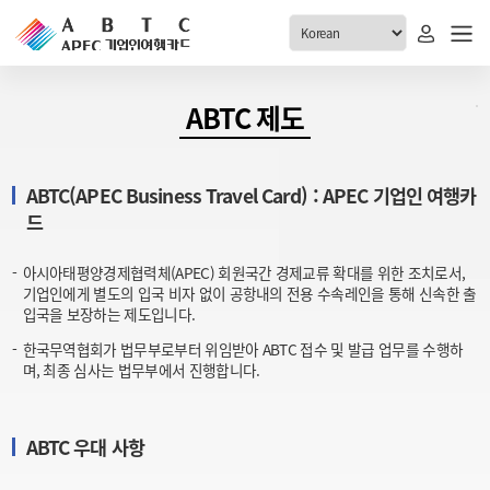
ABTC 전체메뉴
ABTC 제도
안내
발급현황
ABTC(APEC Business Travel Card) : APEC 기업인 여행카
ABTC 제도 소개
신청진행 현황
드
VABTC 안내
소지자 현황
발급 자격요건
아시아태평양경제협력체(APEC) 회원국간 경제교류 확대를 위한 조치로서,
고객센터
기업인에게 별도의 입국 비자 없이 공항내의 전용 수속레인을 통해 신속한 출
신규발급 안내
입국을 보장하는 제도입니다.
공지사항
재발급 안내
한국무역협회가 법무부로부터 위임받아 ABTC 접수 및 발급 업무를 수행하
FAQ
며, 최종 심사는 법무부에서 진행합니다.
취소/반납 안내
1:1 문의
신청
ABTC 우대 사항
취소