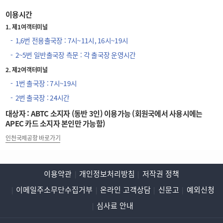
이용시간
1. 제1여객터미널
1,6번 전용출국장 : 7시~11시, 16시~19시
2~5번 일반출국장 측문 : 각 출국장 운영시간
2. 제2여객터미널
1번 출국장 : 7시~19시
2번 출국장 : 24시간
대상자 : ABTC 소지자 (동반 3인) 이용가능 (회원국에서 사용시에는
APEC 카드 소지자 본인만 가능함)
인천국제공항 바로가기
이용약관
개인정보처리방침
저작권 정책
이메일주소무단수집거부
온라인 고객상담
신문고
예외신청
심사료 안내