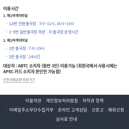
이용시간
1. 제1여객터미널
1,6번 전용출국장 : 7시~11시, 16시~19시
2~5번 일반출국장 측문 : 각 출국장 운영시간
2. 제2여객터미널
1번 출국장 : 7시~19시
2번 출국장 : 24시간
대상자 : ABTC 소지자 (동반 3인) 이용가능 (회원국에서 사용시에는
APEC 카드 소지자 본인만 가능함)
인천국제공항 바로가기
이용약관
개인정보처리방침
저작권 정책
이메일주소무단수집거부
온라인 고객상담
신문고
예외신청
심사료 안내