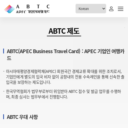
ABTC 전체메뉴
ABTC 제도
안내
발급현황
ABTC(APEC Business Travel Card) : APEC 기업인 여행카
ABTC 제도 소개
신청진행 현황
드
VABTC 안내
소지자 현황
발급 자격요건
아시아태평양경제협력체(APEC) 회원국간 경제교류 확대를 위한 조치로서,
고객센터
기업인에게 별도의 입국 비자 없이 공항내의 전용 수속레인을 통해 신속한 출
신규발급 안내
입국을 보장하는 제도입니다.
공지사항
재발급 안내
한국무역협회가 법무부로부터 위임받아 ABTC 접수 및 발급 업무를 수행하
FAQ
며, 최종 심사는 법무부에서 진행합니다.
취소/반납 안내
1:1 문의
신청
ABTC 우대 사항
취소