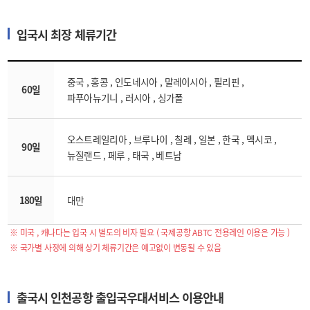
입국시 최장 체류기간
중국 , 홍콩 , 인도네시아 , 말레이시아 , 필리핀 ,
60일
파푸아뉴기니 , 러시아 , 싱가폴
오스트레일리아 , 브루나이 , 칠레 , 일본 , 한국 , 멕시코 ,
90일
뉴질랜드 , 페루 , 태국 , 베트남
180일
대만
※ 미국 , 캐나다는 입국 시 별도의 비자 필요 ( 국제공항 ABTC 전용레인 이용은 가능 )
※ 국가별 사정에 의해 상기 체류기간은 예고없이 변동될 수 있음
출국시 인천공항 출입국우대서비스 이용안내