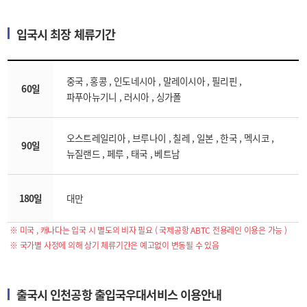
입국시 최장 체류기간
중국 , 홍콩 , 인도네시아 , 말레이시아 , 필리핀 ,
60일
파푸아뉴기니 , 러시아 , 싱가폴
오스트레일리아 , 브루나이 , 칠레 , 일본 , 한국 , 멕시코 ,
90일
뉴질랜드 , 페루 , 태국 , 베트남
180일
대만
※ 미국 , 캐나다는 입국 시 별도의 비자 필요 ( 국제공항 ABTC 전용레인 이용은 가능 )
※ 국가별 사정에 의해 상기 체류기간은 예고없이 변동될 수 있음
출국시 인천공항 출입국우대서비스 이용안내