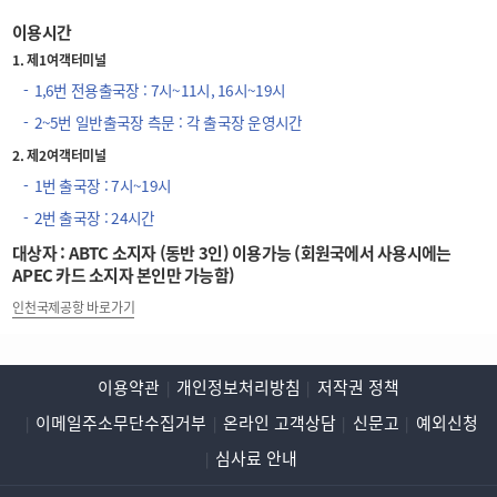
이용시간
1. 제1여객터미널
1,6번 전용출국장 : 7시~11시, 16시~19시
2~5번 일반출국장 측문 : 각 출국장 운영시간
2. 제2여객터미널
1번 출국장 : 7시~19시
2번 출국장 : 24시간
대상자 : ABTC 소지자 (동반 3인) 이용가능 (회원국에서 사용시에는
APEC 카드 소지자 본인만 가능함)
인천국제공항 바로가기
이용약관
개인정보처리방침
저작권 정책
이메일주소무단수집거부
온라인 고객상담
신문고
예외신청
심사료 안내