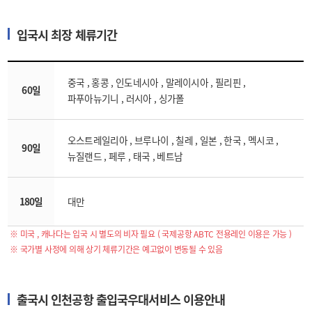
입국시 최장 체류기간
중국 , 홍콩 , 인도네시아 , 말레이시아 , 필리핀 ,
60일
파푸아뉴기니 , 러시아 , 싱가폴
오스트레일리아 , 브루나이 , 칠레 , 일본 , 한국 , 멕시코 ,
90일
뉴질랜드 , 페루 , 태국 , 베트남
180일
대만
※ 미국 , 캐나다는 입국 시 별도의 비자 필요 ( 국제공항 ABTC 전용레인 이용은 가능 )
※ 국가별 사정에 의해 상기 체류기간은 예고없이 변동될 수 있음
출국시 인천공항 출입국우대서비스 이용안내