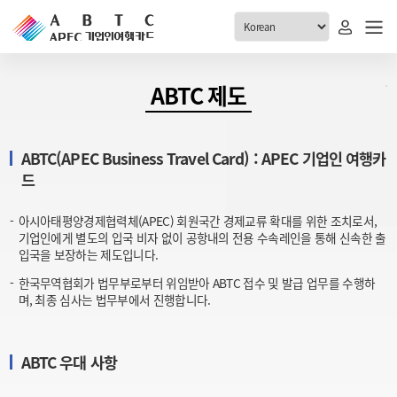
ABTC 전체메뉴
ABTC 제도
안내
발급현황
ABTC(APEC Business Travel Card) : APEC 기업인 여행카
ABTC 제도 소개
신청진행 현황
드
VABTC 안내
소지자 현황
발급 자격요건
아시아태평양경제협력체(APEC) 회원국간 경제교류 확대를 위한 조치로서,
고객센터
기업인에게 별도의 입국 비자 없이 공항내의 전용 수속레인을 통해 신속한 출
신규발급 안내
입국을 보장하는 제도입니다.
공지사항
재발급 안내
한국무역협회가 법무부로부터 위임받아 ABTC 접수 및 발급 업무를 수행하
FAQ
며, 최종 심사는 법무부에서 진행합니다.
취소/반납 안내
1:1 문의
신청
ABTC 우대 사항
취소