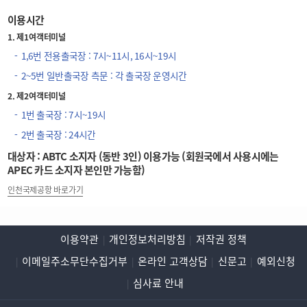
이용시간
1. 제1여객터미널
1,6번 전용출국장 : 7시~11시, 16시~19시
2~5번 일반출국장 측문 : 각 출국장 운영시간
2. 제2여객터미널
1번 출국장 : 7시~19시
2번 출국장 : 24시간
대상자 : ABTC 소지자 (동반 3인) 이용가능 (회원국에서 사용시에는
APEC 카드 소지자 본인만 가능함)
인천국제공항 바로가기
이용약관
개인정보처리방침
저작권 정책
이메일주소무단수집거부
온라인 고객상담
신문고
예외신청
심사료 안내