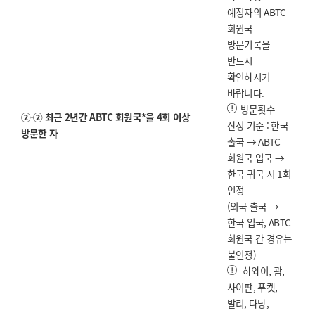
예정자의 ABTC
회원국
방문기록을
반드시
확인하시기
바랍니다.
방문횟수
②-② 최근 2년간 ABTC 회원국*을 4회 이상
산정 기준 : 한국
방문한 자
출국 → ABTC
회원국 입국 →
한국 귀국 시 1회
인정
(외국 출국 →
한국 입국, ABTC
회원국 간 경유는
불인정)
하와이, 괌,
사이판, 푸켓,
발리, 다낭,