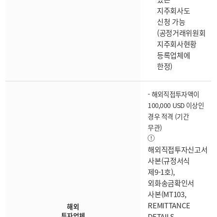
지주회사도
신청 가능
(공정거래위원회
지주회사현황
등록업체에
한정)
- 해외직접투자액이
100,000 USD 이상인
경우 적격 (기간
무관)
해외직접투자신고서
사본(규정서식
제9-1호),
외화송금확인서
사본(MT103,
REMITTANCE
해외
투자업체
DETAILS,