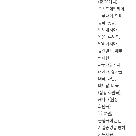
(총 20개국) :
오스트레일리아,
브루나이, 칠레,
중국, 홍콩,
인도네시아,
일본, 멕시코,
말레이시아,
뉴질랜드, 페루,
필리핀,
파푸아뉴기니,
러시아, 싱가폴,
태국, 대만,
베트남, 미국
(잠정 회원국),
캐나다(잠정
회원국)
여권,
출입국에 관한
사실증명을 통해
카드사용