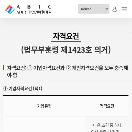
ABTC 전체메뉴
자격요건
안내
발급현황
(법무부훈령 제1423호 의거)
ABTC 제도 소개
신청진행 현황
VABTC 안내
소지자 현황
자격요건: ① 기업자격요건과 ② 개인자격요건을 모두 충족해
발급 자격요건
야 함
고객센터
신규발급 안내
① 기업자격요건 (택1)
공지사항
재발급 안내
FAQ
취소/반납 안내
기업유형
적격요건
1:1 문의
신청
- 다음 조건 중 하나
취소
이상 충족 시 적격