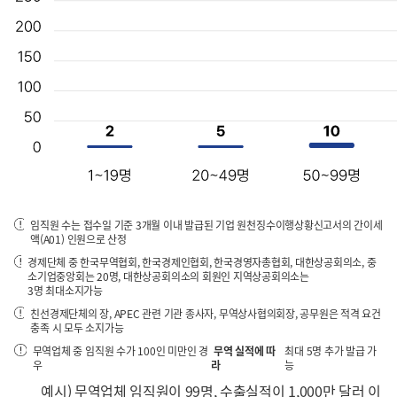
임직원 수는 접수일 기준 3개월 이내 발급된 기업 원천징수이행상황신고서의 간이세
액(A01) 인원으로 산정
경제단체 중 한국무역협회, 한국경제인협회, 한국경영자총협회, 대한상공회의소, 중
소기업중앙회는 20명, 대한상공회의소의 회원인 지역상공회의소는
3명 최대소지가능
친선경제단체의 장, APEC 관련 기관 종사자, 무역상사협의회장, 공무원은 적격 요건
충족 시 모두 소지가능
무역업체 중 임직원 수가 100인 미만인 경
무역 실적에 따
최대 5명 추가 발급 가
우
라
능
예시) 무역업체 임직원이 99명, 수출실적이 1,000만 달러 이