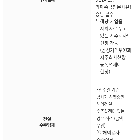
외화송금전문사본)
증빙 필수
해당 기업을
자회사로 두고
있는 지주회사도
신청 가능
(공정거래위원회
지주회사현황
등록업체에
한정)
- 접수일 기준
공사가 진행중인
해외건설
수주실적이 있는
경우 적격 (금액
건설
수주업체
무관)
해외공사
수주실적