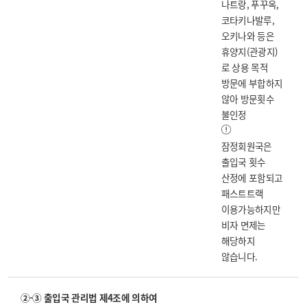
나트랑, 푸꾸옥,
코타키나발루,
오키나와 등은
휴양지(관광지)
로 상용 목적
방문에 부합하지
않아 방문횟수
불인정
잠정회원국은
출입국 횟수
산정에 포함되고
패스트트랙
이용가능하지만
비자 면제는
해당하지
않습니다.
②-③ 출입국 관리법 제4조에 의하여