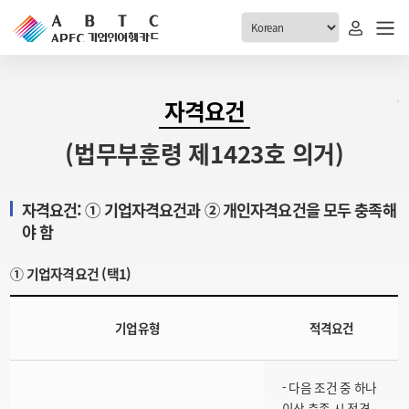
ABTC 전체메뉴
자격요건
안내
발급현황
(법무부훈령 제1423호 의거)
ABTC 제도 소개
신청진행 현황
VABTC 안내
소지자 현황
자격요건: ① 기업자격요건과 ② 개인자격요건을 모두 충족해
발급 자격요건
야 함
고객센터
신규발급 안내
① 기업자격요건 (택1)
공지사항
재발급 안내
FAQ
취소/반납 안내
기업유형
적격요건
1:1 문의
신청
- 다음 조건 중 하나
취소
이상 충족 시 적격