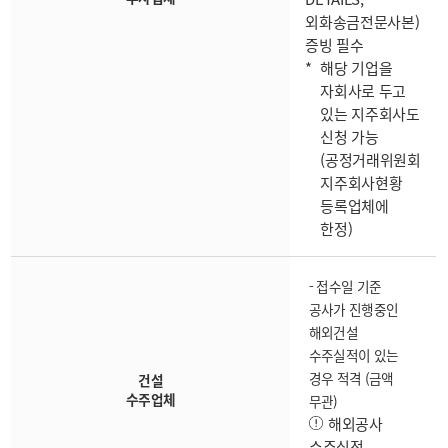
외화송금전문사본)
증빙 필수
해당 기업을
자회사로 두고
있는 지주회사도
신청 가능
(공정거래위원회
지주회사현황
등록업체에
한정)
- 접수일 기준
공사가 진행중인
해외건설
수주실적이 있는
경우 적격 (금액
건설
수주업체
무관)
해외공사
수주실적