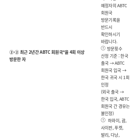
예정자의 ABTC
회원국
방문기록을
반드시
확인하시기
바랍니다.
방문횟수
②-② 최근 2년간 ABTC 회원국*을 4회 이상
산정 기준 : 한국
방문한 자
출국 → ABTC
회원국 입국 →
한국 귀국 시 1회
인정
(외국 출국 →
한국 입국, ABTC
회원국 간 경유는
불인정)
하와이, 괌,
사이판, 푸켓,
발리, 다낭,