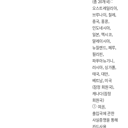
(총 20개국) :
오스트레일리아,
브루나이, 칠레,
중국, 홍콩,
인도네시아,
일본, 멕시코,
말레이시아,
뉴질랜드, 페루,
필리핀,
파푸아뉴기니,
러시아, 싱가폴,
태국, 대만,
베트남, 미국
(잠정 회원국),
캐나다(잠정
회원국)
여권,
출입국에 관한
사실증명을 통해
카드사용