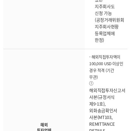
지주회사도
신청 가능
(공정거래위원회
지주회사현황
등록업체에
한정)
- 해외직접투자액이
100,000 USD 이상인
경우 적격 (기간
무관)
해외직접투자신고서
사본(규정서식
제9-1호),
외화송금확인서
사본(MT103,
REMITTANCE
해외
투자업체
DETAILS,