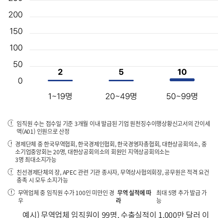
임직원 수는 접수일 기준 3개월 이내 발급된 기업 원천징수이행상황신고서의 간이세
액(A01) 인원으로 산정
경제단체 중 한국무역협회, 한국경제인협회, 한국경영자총협회, 대한상공회의소, 중
소기업중앙회는 20명, 대한상공회의소의 회원인 지역상공회의소는
3명 최대소지가능
친선경제단체의 장, APEC 관련 기관 종사자, 무역상사협의회장, 공무원은 적격 요건
충족 시 모두 소지가능
무역업체 중 임직원 수가 100인 미만인 경
무역 실적에 따
최대 5명 추가 발급 가
우
라
능
예시) 무역업체 임직원이 99명, 수출실적이 1,000만 달러 이