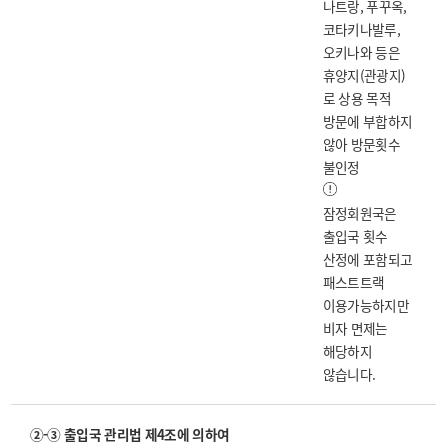
나트랑, 푸꾸옥,
코타키나발루,
오키나와 등은
휴양지(관광지)
로 상용 목적
방문에 부합하지
않아 방문횟수
불인정
잠정회원국은
출입국 횟수
산정에 포함되고
패스트트랙
이용가능하지만
비자 면제는
해당하지
않습니다.
②-③ 출입국 관리법 제4조에 의하여