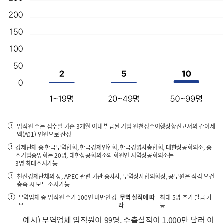
임직원 수는 접수일 기준 3개월 이내 발급된 기업 원천징수이행상황신고서의 간이세
액(A01) 인원으로 산정
경제단체 중 한국무역협회, 한국경제인협회, 한국경영자총협회, 대한상공회의소, 중
소기업중앙회는 20명, 대한상공회의소의 회원인 지역상공회의소는
3명 최대소지가능
친선경제단체의 장, APEC 관련 기관 종사자, 무역상사협의회장, 공무원은 적격 요건
충족 시 모두 소지가능
무역업체 중 임직원 수가 100인 미만인 경
무역 실적에 따
최대 5명 추가 발급 가
우
라
능
예시) 무역업체 임직원이 99명, 수출실적이 1,000만 달러 이