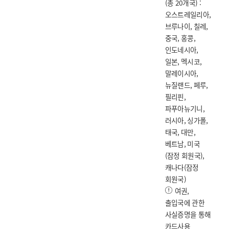
(총 20개국) :
오스트레일리아,
브루나이, 칠레,
중국, 홍콩,
인도네시아,
일본, 멕시코,
말레이시아,
뉴질랜드, 페루,
필리핀,
파푸아뉴기니,
러시아, 싱가폴,
태국, 대만,
베트남, 미국
(잠정 회원국),
캐나다(잠정
회원국)
여권,
출입국에 관한
사실증명을 통해
카드사용