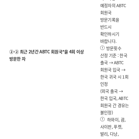
예정자의 ABTC
회원국
방문기록을
반드시
확인하시기
바랍니다.
방문횟수
②-② 최근 2년간 ABTC 회원국*을 4회 이상
산정 기준 : 한국
방문한 자
출국 → ABTC
회원국 입국 →
한국 귀국 시 1회
인정
(외국 출국 →
한국 입국, ABTC
회원국 간 경유는
불인정)
하와이, 괌,
사이판, 푸켓,
발리, 다낭,