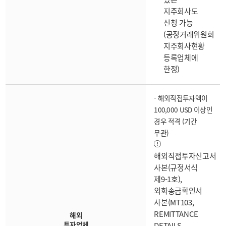
지주회사도
신청 가능
(공정거래위원회
지주회사현황
등록업체에
한정)
- 해외직접투자액이
100,000 USD 이상인
경우 적격 (기간
무관)
해외직접투자신고서
사본(규정서식
제9-1호),
외화송금확인서
사본(MT103,
REMITTANCE
해외
투자업체
DETAILS,