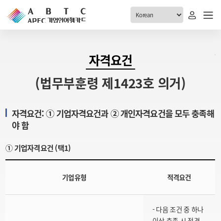
ABTC 전체메뉴
자격요건
안내
발급현황
(법무부훈령 제1423호 의거)
ABTC 제도 소개
신청진행 현황
VABTC 안내
소지자 현황
자격요건: ① 기업자격요건과 ② 개인자격요건을 모두 충족해
발급 자격요건
야 함
고객센터
신규발급 안내
① 기업자격요건 (택1)
공지사항
재발급 안내
FAQ
취소/반납 안내
기업유형
적격요건
1:1 문의
신청
- 다음 조건 중 하나
취소
이상 충족 시 적격