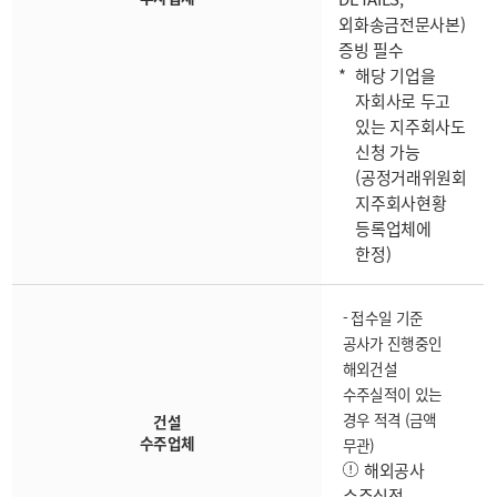
외화송금전문사본)
증빙 필수
해당 기업을
자회사로 두고
있는 지주회사도
신청 가능
(공정거래위원회
지주회사현황
등록업체에
한정)
- 접수일 기준
공사가 진행중인
해외건설
수주실적이 있는
경우 적격 (금액
건설
수주업체
무관)
해외공사
수주실적