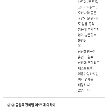
나트랑, 푸꾸옥,
코타키나발루,
오키나와 등은
휴양지(관광지)
로 상용 목적
방문에 부합하지
않아 방문횟수
불인정
잠정회원국은
출입국 횟수
산정에 포함되고
패스트트랙
이용가능하지만
비자 면제는
해당하지
않습니다.
②-③ 출입국 관리법 제4조에 의하여