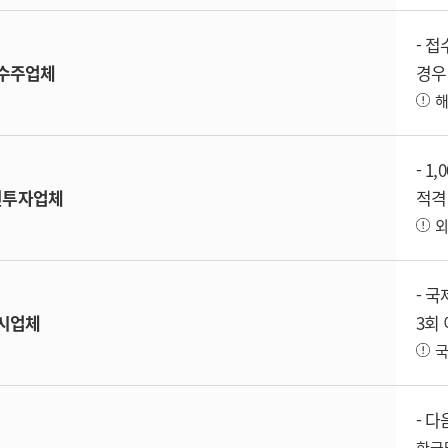
- 
수주업체
경우
해
- 1
인
투자업체
적격
외
- 
시업체
3회
국
- 