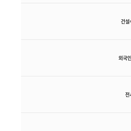
건설
외국
전