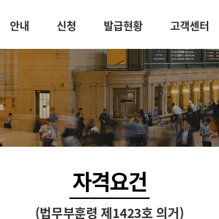
안내
신청
발급현황
고객센터
자격요건
(법무부훈령 제1423호 의거)