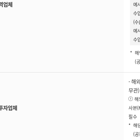
역업체
예시
수입
(수
예시
수입
해
(
- 해
무관)
해
투자업체
사본(M
필수
해
(