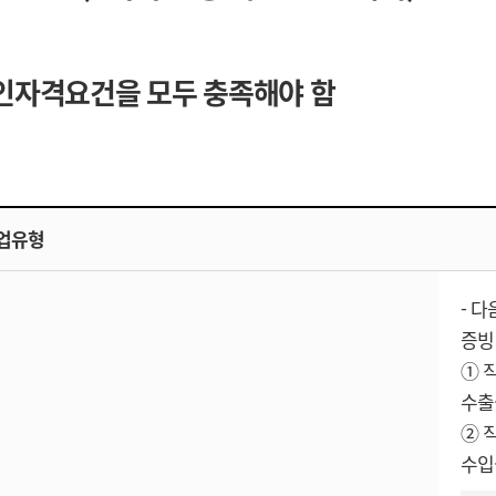
인자격요건을 모두 충족해야 함
업유형
- 
증빙
① 
수출실
② 
수입실