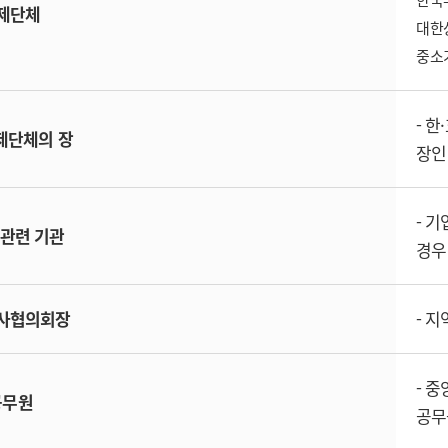
한국
제단체
대한
중소
- 
제단체의 장
장인
- 
 관련 기관
경우
사협의회장
- 
- 
공무원
공무