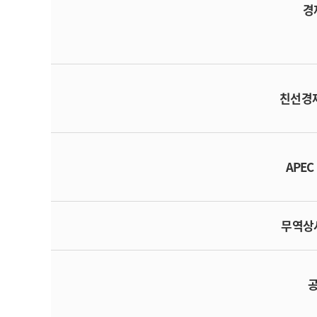
경
친선경
APEC
무역상