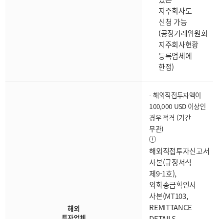
지주회사도
신청 가능
(공정거래위원회
지주회사현황
등록업체에
한정)
- 해외직접투자액이
100,000 USD 이상인
경우 적격 (기간
무관)
해외직접투자신고서
사본(규정서식
제9-1호),
외화송금확인서
사본(MT103,
REMITTANCE
해외
투자업체
DETAILS,