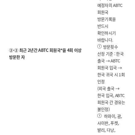
예정자의 ABTC
회원국
방문기록을
반드시
확인하시기
바랍니다.
방문횟수
②-② 최근 2년간 ABTC 회원국*을 4회 이상
산정 기준 : 한국
방문한 자
출국 → ABTC
회원국 입국 →
한국 귀국 시 1회
인정
(외국 출국 →
한국 입국, ABTC
회원국 간 경유는
불인정)
하와이, 괌,
사이판, 푸켓,
발리, 다낭,