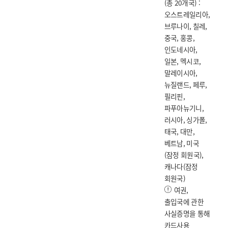
(총 20개국) :
오스트레일리아,
브루나이, 칠레,
중국, 홍콩,
인도네시아,
일본, 멕시코,
말레이시아,
뉴질랜드, 페루,
필리핀,
파푸아뉴기니,
러시아, 싱가폴,
태국, 대만,
베트남, 미국
(잠정 회원국),
캐나다(잠정
회원국)
여권,
출입국에 관한
사실증명을 통해
카드사용