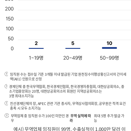
임직원 수는 접수일 기준 3개월 이내 발급된 기업 원천징수이행상황신고서의 간이세
액(A01) 인원으로 산정
경제단체 중 한국무역협회, 한국경제인협회, 한국경영자총협회, 대한상공회의소, 중
소기업중앙회는 20명, 대한상공회의소의 회원인 지역상공회의소는
3명 최대소지가능
친선경제단체의 장, APEC 관련 기관 종사자, 무역상사협의회장, 공무원은 적격 요건
충족 시 모두 소지가능
무역업체 중 임직원 수가 100인 미만인 경
무역 실적에 따
최대 5명 추가 발급 가
우
라
능
예시) 무역업체 임직원이 99명, 수출실적이 1,000만 달러 이