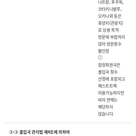
나트랑, 푸꾸옥,
코타키나발루,
오키나와 등은
휴양지(관광지)
로 상용 목적
방문에 부합하지
않아 방문횟수
불인정
잠정회원국은
출입국 횟수
산정에 포함되고
패스트트랙
이용가능하지만
비자 면제는
해당하지
않습니다.
②-③ 출입국 관리법 제4조에 의하여