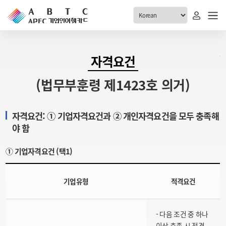
ABTC 전체메뉴
자격요건
안내
발급현황
(법무부훈령 제1423호 의거)
ABTC 제도 소개
신청진행 현황
VABTC 안내
소지자 현황
자격요건: ① 기업자격요건과 ② 개인자격요건을 모두 충족해
발급 자격요건
야 함
고객센터
신규발급 안내
① 기업자격요건 (택1)
공지사항
재발급 안내
FAQ
취소/반납 안내
기업유형
적격요건
1:1 문의
신청
- 다음 조건 중 하나
취소
이상 충족 시 적격