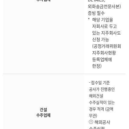
외화송금전문사본)
증빙 필수
해당 기업을
자회사로 두고
있는 지주회사도
신청 가능
(공정거래위원회
지주회사현황
등록업체에
한정)
- 접수일 기준
공사가 진행중인
해외건설
수주실적이 있는
경우 적격 (금액
건설
수주업체
무관)
해외공사
수주실적