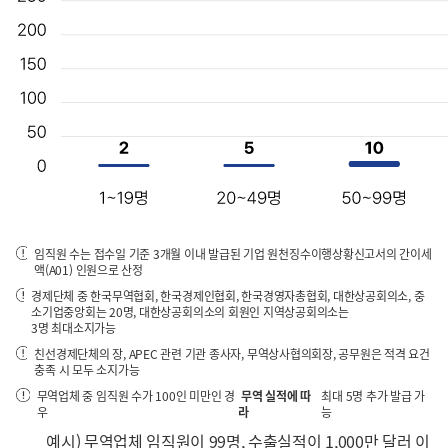
임직원 수는 접수일 기준 3개월 이내 발급된 기업 원천징수이행상황신고서의 간이세
액(A01) 인원으로 산정
경제단체 중 한국무역협회, 한국경제인협회, 한국경영자총협회, 대한상공회의소, 중
소기업중앙회는 20명, 대한상공회의소의 회원인 지역상공회의소는
3명 최대소지가능
친선경제단체의 장, APEC 관련 기관 종사자, 무역상사협의회장, 공무원은 적격 요건
충족 시 모두 소지가능
무역업체 중 임직원 수가 100인 미만인 경
무역 실적에 따
최대 5명 추가 발급 가
우
라
능
예시) 무역업체 임직원이 99명, 수출실적이 1,000만 달러 이