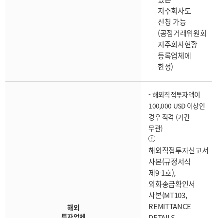
지주회사도
신청 가능
(공정거래위원회
지주회사현황
등록업체에
한정)
- 해외직접투자액이
100,000 USD 이상인
경우 적격 (기간
무관)
해외직접투자신고서
사본(규정서식
제9-1호),
외화송금확인서
사본(MT103,
REMITTANCE
해외
투자업체
DETAILS,