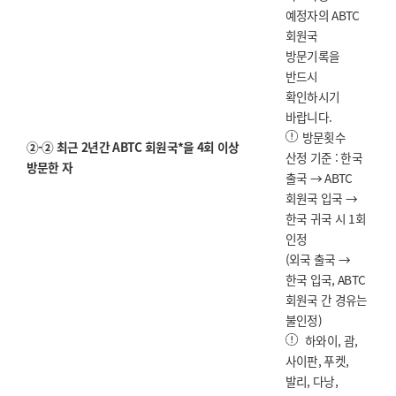
예정자의 ABTC
회원국
방문기록을
반드시
확인하시기
바랍니다.
방문횟수
②-② 최근 2년간 ABTC 회원국*을 4회 이상
산정 기준 : 한국
방문한 자
출국 → ABTC
회원국 입국 →
한국 귀국 시 1회
인정
(외국 출국 →
한국 입국, ABTC
회원국 간 경유는
불인정)
하와이, 괌,
사이판, 푸켓,
발리, 다낭,