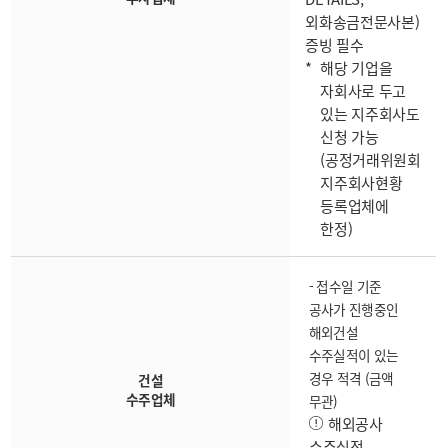
외화송금전문사본)
증빙 필수
해당 기업을
자회사로 두고
있는 지주회사도
신청 가능
(공정거래위원회
지주회사현황
등록업체에
한정)
- 접수일 기준
공사가 진행중인
해외건설
수주실적이 있는
경우 적격 (금액
건설
수주업체
무관)
해외공사
수주실적