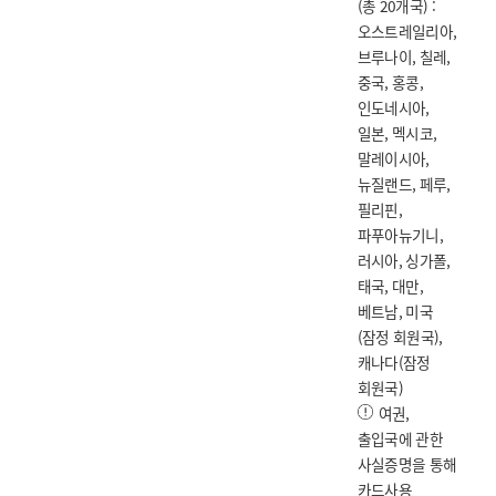
(총 20개국) :
오스트레일리아,
브루나이, 칠레,
중국, 홍콩,
인도네시아,
일본, 멕시코,
말레이시아,
뉴질랜드, 페루,
필리핀,
파푸아뉴기니,
러시아, 싱가폴,
태국, 대만,
베트남, 미국
(잠정 회원국),
캐나다(잠정
회원국)
여권,
출입국에 관한
사실증명을 통해
카드사용