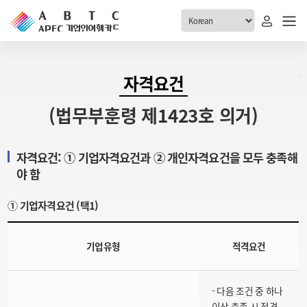
ABTC 전체메뉴
자격요건
안내
발급현황
(법무부훈령 제1423호 의거)
ABTC 제도 소개
신청진행 현황
VABTC 안내
소지자 현황
자격요건: ① 기업자격요건과 ② 개인자격요건을 모두 충족해
발급 자격요건
야 함
고객센터
신규발급 안내
① 기업자격요건 (택1)
공지사항
재발급 안내
FAQ
취소/반납 안내
기업유형
적격요건
1:1 문의
신청
- 다음 조건 중 하나
취소
이상 충족 시 적격