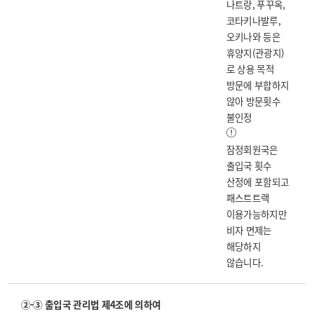
나트랑, 푸꾸옥,
코타키나발루,
오키나와 등은
휴양지(관광지)
로 상용 목적
방문에 부합하지
않아 방문횟수
불인정
잠정회원국은
출입국 횟수
산정에 포함되고
패스트트랙
이용가능하지만
비자 면제는
해당하지
않습니다.
②-③ 출입국 관리법 제4조에 의하여