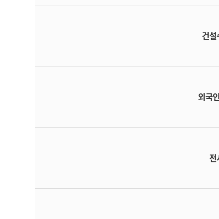
건설
외국
전