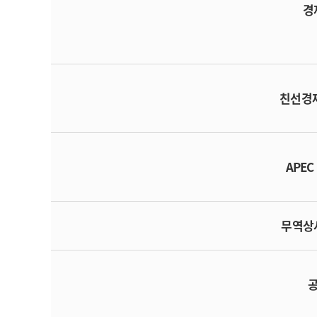
경
친선경
APEC
무역상