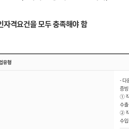
인자격요건을 모두 충족해야 함
업유형
- 
증빙
① 
수출실
② 
수입실