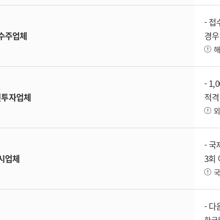
- 
수주업체
경우
해
- 1
인
투자업체
적격
외
- 
시업체
3회
국
- 