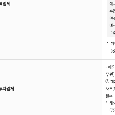
역업체
예시
수입
(수
예시
수입
해
(
- 해
무관)
해
투자업체
사본(M
필수
해
(