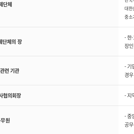
한국
제단체
대한
중소
- 
제단체의 장
장인
- 
 관련 기관
경우
사협의회장
- 
- 
공무원
공무