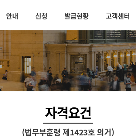
안내
신청
발급현황
고객센터
자격요건
(법무부훈령 제1423호 의거)