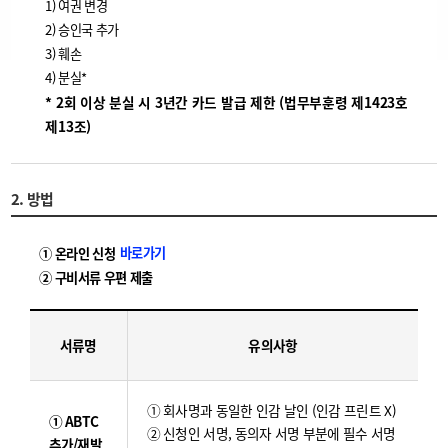
1) 여권 변경
2) 승인국 추가
3) 훼손
4) 분실*
* 2회 이상 분실 시 3년간 카드 발급 제한 (법무부훈령 제1423호
제13조)
2. 방법
바로가기
① 온라인 신청
② 구비서류 우편 제출
서류명
유의사항
① 회사명과 동일한 인감 날인 (인감 프린트 X)
① ABTC
② 신청인 서명, 동의자 서명 부분에 필수 서명
추가/재발