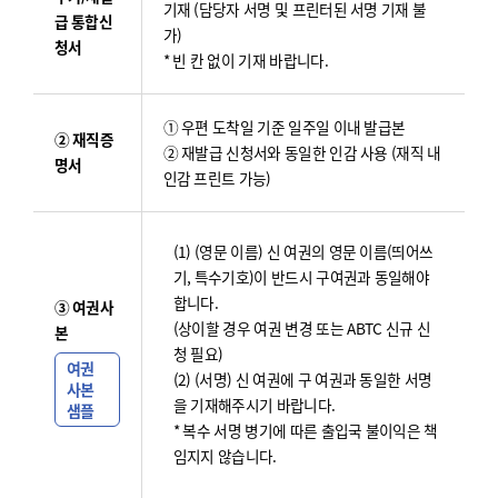
기재 (담당자 서명 및 프린터된 서명 기재 불
급 통합신
가)
청서
* 빈 칸 없이 기재 바랍니다.
① 우편 도착일 기준 일주일 이내 발급본
② 재직증
② 재발급 신청서와 동일한 인감 사용 (재직 내
명서
인감 프린트 가능)
(1) (영문 이름) 신 여권의 영문 이름(띄어쓰
기, 특수기호)이 반드시 구여권과 동일해야
합니다.
③ 여권사
(상이할 경우 여권 변경 또는 ABTC 신규 신
본
청 필요)
여권
(2) (서명) 신 여권에 구 여권과 동일한 서명
사본
을 기재해주시기 바랍니다.
샘플
* 복수 서명 병기에 따른 출입국 불이익은 책
임지지 않습니다.