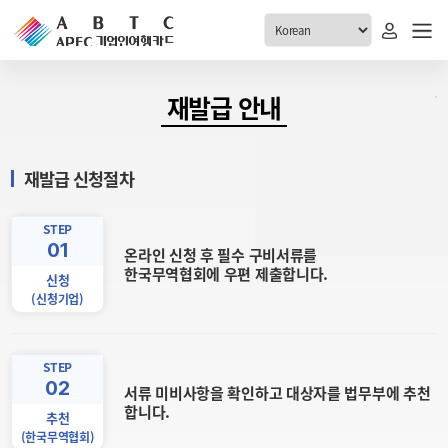
ABTC 전체메뉴
재발급 안내
안내
발급현황
재발급 신청절차
ABTC 제도 소개
신청진행 현황
VABTC 안내
소지자 현황
STEP
01
발급 자격요건
온라인 신청 후 필수 구비서류를
고객센터
한국무역협회에 우편 제출합니다.
신규발급 안내
신청
(신청기업)
공지사항
재발급 안내
FAQ
취소/반납 안내
1:1 문의
STEP
신청
02
서류 미비사항을 확인하고 대상자를 법무부에 추천
합니다.
추천
취소
(한국무역협회)