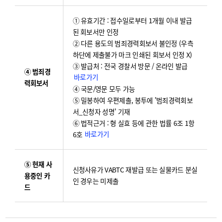
① 유효기간 : 접수일로부터 1개월 이내 발급
된 회보서만 인정
② 다른 용도의 범죄경력회보서 불인정 (우측
하단에 제출불가 마크 인쇄된 회보서 인정 X)
③ 발급처 : 전국 경찰서 방문 / 온라인 발급
④ 범죄경
바로가기
력회보서
④ 국문/영문 모두 가능
⑤ 밀봉하여 우편제출, 봉투에 '범죄경력회보
서_신청자 성명' 기재
⑥ 법적근거 : 형 실효 등에 관한 법률 6조 1항
바로가기
6호
⑤ 현재 사
신청사유가 VABTC 재발급 또는 실물카드 분실
용중인 카
인 경우는 미제출
드