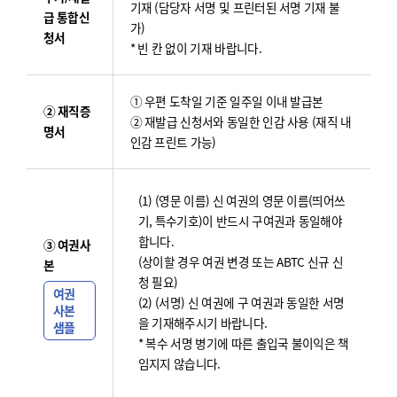
기재 (담당자 서명 및 프린터된 서명 기재 불
급 통합신
가)
청서
* 빈 칸 없이 기재 바랍니다.
① 우편 도착일 기준 일주일 이내 발급본
② 재직증
② 재발급 신청서와 동일한 인감 사용 (재직 내
명서
인감 프린트 가능)
(1) (영문 이름) 신 여권의 영문 이름(띄어쓰
기, 특수기호)이 반드시 구여권과 동일해야
합니다.
③ 여권사
(상이할 경우 여권 변경 또는 ABTC 신규 신
본
청 필요)
여권
(2) (서명) 신 여권에 구 여권과 동일한 서명
사본
을 기재해주시기 바랍니다.
샘플
* 복수 서명 병기에 따른 출입국 불이익은 책
임지지 않습니다.