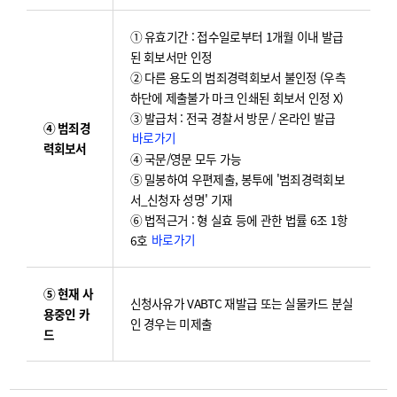
① 유효기간 : 접수일로부터 1개월 이내 발급
된 회보서만 인정
② 다른 용도의 범죄경력회보서 불인정 (우측
하단에 제출불가 마크 인쇄된 회보서 인정 X)
③ 발급처 : 전국 경찰서 방문 / 온라인 발급
④ 범죄경
바로가기
력회보서
④ 국문/영문 모두 가능
⑤ 밀봉하여 우편제출, 봉투에 '범죄경력회보
서_신청자 성명' 기재
⑥ 법적근거 : 형 실효 등에 관한 법률 6조 1항
바로가기
6호
⑤ 현재 사
신청사유가 VABTC 재발급 또는 실물카드 분실
용중인 카
인 경우는 미제출
드