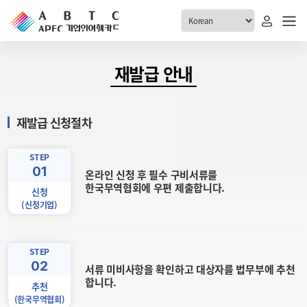
ABTC 전체메뉴
재발급 안내
안내
발급현황
재발급 신청절차
ABTC 제도 소개
신청진행 현황
VABTC 안내
소지자 현황
STEP
01
발급 자격요건
온라인 신청 후 필수 구비서류를
고객센터
한국무역협회에 우편 제출합니다.
신규발급 안내
신청
(신청기업)
공지사항
재발급 안내
FAQ
취소/반납 안내
1:1 문의
STEP
신청
02
서류 미비사항을 확인하고 대상자를 법무부에 추천
합니다.
추천
취소
(한국무역협회)