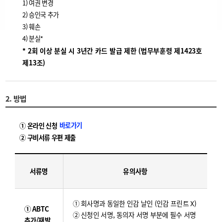
1) 여권 변경
2) 승인국 추가
3) 훼손
4) 분실*
* 2회 이상 분실 시 3년간 카드 발급 제한 (법무부훈령 제1423호
제13조)
2. 방법
바로가기
① 온라인 신청
② 구비서류 우편 제출
서류명
유의사항
① 회사명과 동일한 인감 날인 (인감 프린트 X)
① ABTC
② 신청인 서명, 동의자 서명 부분에 필수 서명
추가/재발