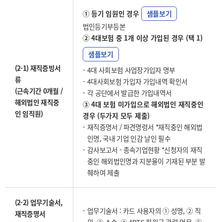
① 등기 임원인 경우
샘플보기
법인등기부등본
② 4대보험 중 1개 이상 가입된 경우 (택 1)
샘플보기
(2-1) 재직증빙서
4대 사회보험 사업장가입자 명부
류
4대사회보험 가입자 가입내역 확인서
(근속기간 0개월 /
각 공단에서 발급한 가입내역서
해외법인 재직중
③ 4대 보험 미가입으로 해외법인 재직중인
인 임직원)
경우 (두가지 모두 제출)
재직증명서 / 파견명령서 *재직중인 해외법
인명, 국내 기업 인감 날인 필수
감사보고서 - 종속기업현황 *신청자의 재직
중인 해외법인명과 지분율이 기재된 부분 발
췌하여 제출
(2-2) 업무기술서,
업무기술서 : 카드 사용자의 ① 성명, ② 직
재직증명서