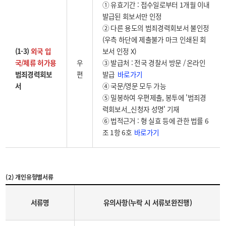
① 유효기간 : 접수일로부터 1개월 이내
발급된 회보서만 인정
② 다른 용도의 범죄경력회보서 불인정
(우측 하단에 제출불가 마크 인쇄된 회
(1-3)
외국 입
보서 인정 X)
국/체류 허가용
우
③ 발급처 : 전국 경찰서 방문 / 온라인
바로가기
범죄경력회보
편
발급
서
④ 국문/영문 모두 가능
⑤ 밀봉하여 우편제출, 봉투에 '범죄경
력회보서_신청자 성명' 기재
⑥ 법적근거 : 형 실효 등에 관한 법률 6
바로가기
조 1항 6호
(2) 개인유형별서류
서류명
유의사항(누락 시 서류보완진행)