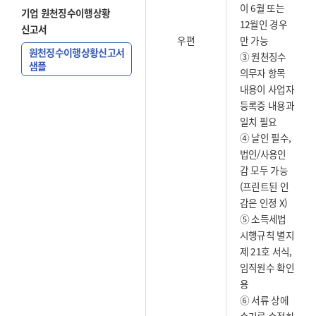
이 6월 또는
기업 원천징수이행상황
12월인 경우
신고서
우편
만 가능
원천징수이행상황신고서
③ 원천징수
샘플
의무자 항목
내용이 사업자
등록증 내용과
일치 필요
④ 날인 필수,
법인/사용인
감 모두 가능
(프린트된 인
감은 인정 X)
⑤ 소득세법
시행규칙 별지
제 21호 서식,
임직원수 확인
용
⑥ 서류 상에