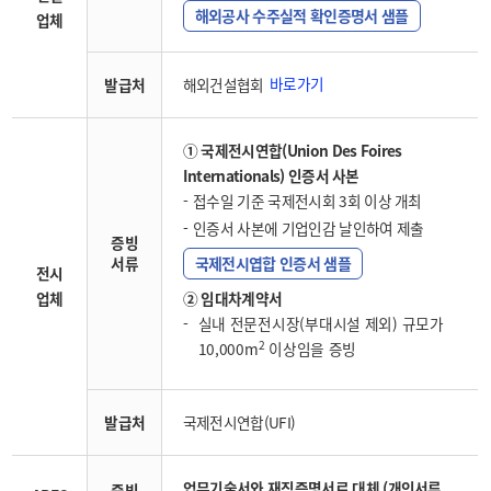
해외공사 수주실적 확인증명서 샘플
업체
바로가기
발급처
해외건설협회
① 국제전시연합(Union Des Foires
Internationals) 인증서 사본
접수일 기준 국제전시회 3회 이상 개최
인증서 사본에 기업인감 날인하여 제출
증빙
서류
국제전시엽합 인증서 샘플
전시
업체
② 임대차계약서
실내 전문전시장(부대시설 제외) 규모가
2
10,000m
이상임을 증빙
발급처
국제전시연합(UFI)
업무기술서와 재직증명서로 대체 (개인서류
증빙