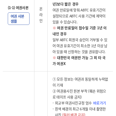
년)보다 짧은 경우
(1-1) 여권사본
온
여권 만료일에 맞춰 ABTC 유효기간이
라
설정되므로 ABTC 사용 기간에 제약이
여권 사본
인
샘플
있을 수 있습니다.
※
여권 만료일이 접수일 기준 1년 이
내인 경우
일부 ABTC 회원국 승인이 거부될 수 있
어 여권 유효기간이 최소한 1년 이상 남
아 있을 때 신청하는 것을 권유합니다.
※
대한민국 여권만 가능 그 외 타 국
가 여권X
① 모든 정보는 여권과 동일하게 누락없
이 기재
② 여권용사진 원본 부착 (훼손 위험으
로 테이프 사용 금지)
바로가기
외교부 여권사진규정 엄수
흰색 배경의 최근 6개월 이내 촬영한
사진
(컬러 배경 금지)