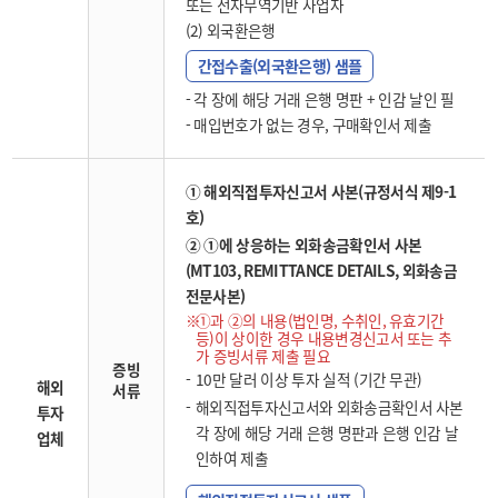
또는 전자무역기반 사업자
(2) 외국환은행
간접수출(외국환은행) 샘플
- 각 장에 해당 거래 은행 명판 + 인감 날인 필
- 매입번호가 없는 경우, 구매확인서 제출
① 해외직접투자신고서 사본(규정서식 제9-1
호)
② ①에 상응하는 외화송금확인서 사본
(MT103, REMITTANCE DETAILS, 외화송금
전문사본)
①과 ②의 내용(법인명, 수취인, 유효기간
등)이 상이한 경우 내용변경신고서 또는 추
가 증빙서류 제출 필요
증빙
10만 달러 이상 투자 실적 (기간 무관)
해외
서류
해외직접투자신고서와 외화송금확인서 사본
투자
각 장에 해당 거래 은행 명판과 은행 인감 날
업체
인하여 제출