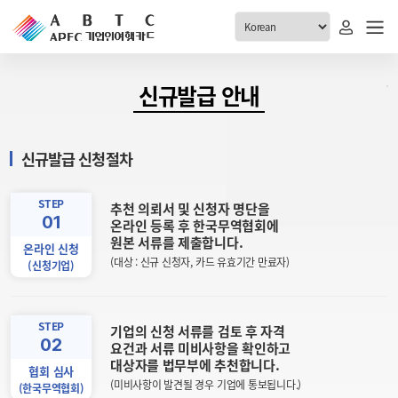
ABTC 전체메뉴
신규발급 안내
안내
발급현황
신규발급 신청절차
ABTC 제도 소개
신청진행 현황
VABTC 안내
소지자 현황
STEP
추천 의뢰서 및 신청자 명단을
01
발급 자격요건
온라인 등록 후 한국무역협회에
고객센터
원본 서류를 제출합니다.
신규발급 안내
온라인 신청
(대상 : 신규 신청자, 카드 유효기간 만료자)
(신청기업)
공지사항
재발급 안내
FAQ
취소/반납 안내
1:1 문의
STEP
기업의 신청 서류를 검토 후 자격
신청
02
요건과 서류 미비사항을 확인하고
대상자를 법무부에 추천합니다.
협회 심사
취소
(미비사항이 발견될 경우 기업에 통보됩니다.)
(한국무역협회)