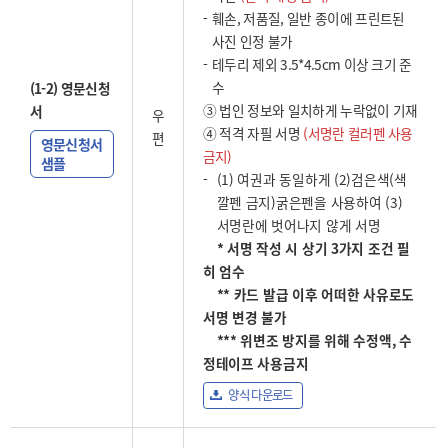
훼손, 저품질, 일반 종이에 프린트된
사진 인정 불가
테두리 제외 3.5*4.5cm 이상 크기 준
수
(1-2) 영문신청
③ 법인 정보와 일치하게 누락없이 기재
서
우
④ 적격 자필 서명
(서명란 컬러펜 사용
편
영문신청서
금지)
샘플
(1) 여권과 동일하게 (2)검은색(색
깔펜 금지)굵은펜을 사용하여 (3)
서명란에 벗어나지 않게 서명
* 서명 작성 시 상기 3가지 조건 필
히 엄수
** 카드 발급 이후 어떠한 사유로도
서명 변경 불가
*** 위변조 방지를 위해 수정액, 수
정테이프 사용금지
양식 다운로드