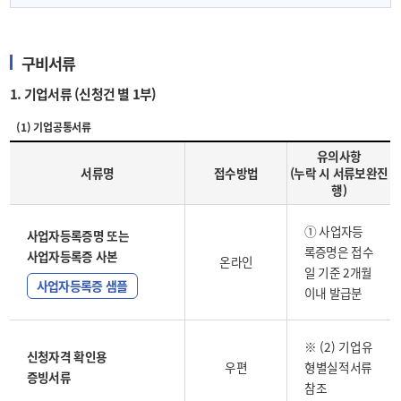
구비서류
1. 기업서류 (신청건 별 1부)
(1) 기업공통서류
유의사항
서류명
접수방법
(누락 시 서류보완진
행)
① 사업자등
사업자등록증명 또는
록증명은 접수
사업자등록증 사본
온라인
일 기준 2개월
사업자등록증 샘플
이내 발급분
※ (2) 기업유
신청자격 확인용
우편
형별실적서류
증빙서류
참조