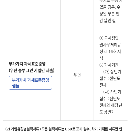
수기로 수정하
였을 경우, 수
정된 부분 인
감 날인 필
① 국세청민
원사무처리규
정 제 16호 서
식
부가가치 과세표준증명
② 과세기간
(우편 송부, 1인 기업만 제출)
(가) 상반기
우편
접수 : 전년도
부가가치 과세표준증명
전체
샘플
(나) 하반기
접수 : 전년도
전체와 해당년
도 상반기
(2) 기업유형별실적서류 (모든 실적서류는 USD로 표기 필수, 하기 기재된 서류만 인