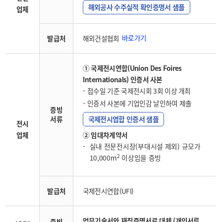
해외공사 수주실적 확인증명서 샘플
업체
바로가기
발급처
해외건설협회
① 국제전시연합(Union Des Foires
Internationals) 인증서 사본
접수일 기준 국제전시회 3회 이상 개최
인증서 사본에 기업인감 날인하여 제출
증빙
서류
국제전시엽합 인증서 샘플
전시
업체
② 임대차계약서
실내 전문전시장(부대시설 제외) 규모가
2
10,000m
이상임을 증빙
발급처
국제전시연합(UFI)
업무기술서와 재직증명서로 대체 (개인서류
증빙