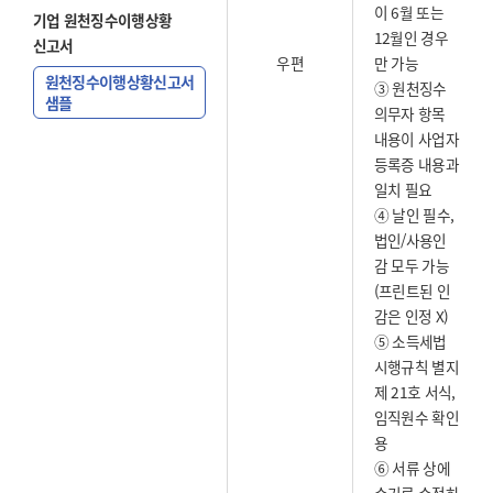
이 6월 또는
기업 원천징수이행상황
12월인 경우
신고서
우편
만 가능
원천징수이행상황신고서
③ 원천징수
샘플
의무자 항목
내용이 사업자
등록증 내용과
일치 필요
④ 날인 필수,
법인/사용인
감 모두 가능
(프린트된 인
감은 인정 X)
⑤ 소득세법
시행규칙 별지
제 21호 서식,
임직원수 확인
용
⑥ 서류 상에