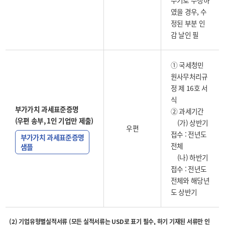
수기로 수정하
였을 경우, 수
정된 부분 인
감 날인 필
① 국세청민
원사무처리규
정 제 16호 서
식
부가가치 과세표준증명
② 과세기간
(우편 송부, 1인 기업만 제출)
(가) 상반기
우편
접수 : 전년도
부가가치 과세표준증명
전체
샘플
(나) 하반기
접수 : 전년도
전체와 해당년
도 상반기
(2) 기업유형별실적서류 (모든 실적서류는 USD로 표기 필수, 하기 기재된 서류만 인