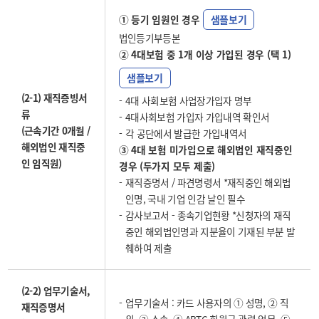
① 등기 임원인 경우
샘플보기
법인등기부등본
② 4대보험 중 1개 이상 가입된 경우 (택 1)
샘플보기
(2-1) 재직증빙서
4대 사회보험 사업장가입자 명부
류
4대사회보험 가입자 가입내역 확인서
(근속기간 0개월 /
각 공단에서 발급한 가입내역서
해외법인 재직중
③ 4대 보험 미가입으로 해외법인 재직중인
인 임직원)
경우 (두가지 모두 제출)
재직증명서 / 파견명령서 *재직중인 해외법
인명, 국내 기업 인감 날인 필수
감사보고서 - 종속기업현황 *신청자의 재직
중인 해외법인명과 지분율이 기재된 부분 발
췌하여 제출
(2-2) 업무기술서,
업무기술서 : 카드 사용자의 ① 성명, ② 직
재직증명서