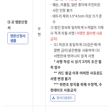
훼손, 저품질, 일반 종이에 프린트된
사진 인정 불가
테두리 제외 3.5*4.5cm 이상 크기 준
수
(1-2) 영문신청
③ 법인 정보와 일치하게 누락없이 기재
서
우
④ 적격 자필 서명
(서명란 컬러펜 사용
편
영문신청서
금지)
샘플
(1) 여권과 동일하게 (2)검은색(색
깔펜 금지)굵은펜을 사용하여 (3)
서명란에 벗어나지 않게 서명
* 서명 작성 시 상기 3가지 조건 필
히 엄수
** 카드 발급 이후 어떠한 사유로도
서명 변경 불가
*** 위변조 방지를 위해 수정액, 수
정테이프 사용금지
양식 다운로드