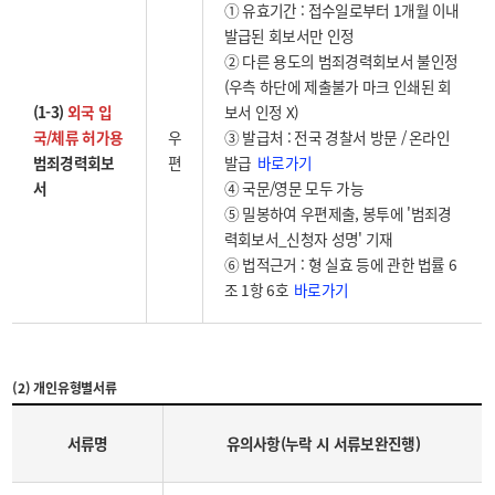
① 유효기간 : 접수일로부터 1개월 이내
발급된 회보서만 인정
② 다른 용도의 범죄경력회보서 불인정
(우측 하단에 제출불가 마크 인쇄된 회
(1-3)
외국 입
보서 인정 X)
국/체류 허가용
우
③ 발급처 : 전국 경찰서 방문 / 온라인
바로가기
범죄경력회보
편
발급
서
④ 국문/영문 모두 가능
⑤ 밀봉하여 우편제출, 봉투에 '범죄경
력회보서_신청자 성명' 기재
⑥ 법적근거 : 형 실효 등에 관한 법률 6
바로가기
조 1항 6호
(2) 개인유형별서류
서류명
유의사항(누락 시 서류보완진행)