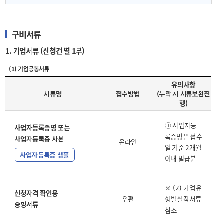
구비서류
1. 기업서류 (신청건 별 1부)
(1) 기업공통서류
유의사항
서류명
접수방법
(누락 시 서류보완진
행)
① 사업자등
사업자등록증명 또는
록증명은 접수
사업자등록증 사본
온라인
일 기준 2개월
사업자등록증 샘플
이내 발급분
※ (2) 기업유
신청자격 확인용
우편
형별실적서류
증빙서류
참조