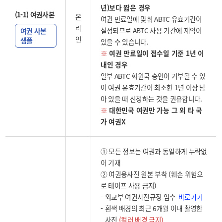
년)보다 짧은 경우
(1-1) 여권사본
온
여권 만료일에 맞춰 ABTC 유효기간이
라
설정되므로 ABTC 사용 기간에 제약이
여권 사본
인
샘플
있을 수 있습니다.
※
여권 만료일이 접수일 기준 1년 이
내인 경우
일부 ABTC 회원국 승인이 거부될 수 있
어 여권 유효기간이 최소한 1년 이상 남
아 있을 때 신청하는 것을 권유합니다.
※
대한민국 여권만 가능 그 외 타 국
가 여권X
① 모든 정보는 여권과 동일하게 누락없
이 기재
② 여권용사진 원본 부착 (훼손 위험으
로 테이프 사용 금지)
바로가기
외교부 여권사진규정 엄수
흰색 배경의 최근 6개월 이내 촬영한
사진
(컬러 배경 금지)