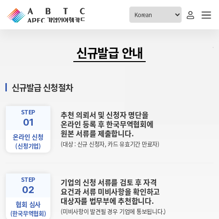
ABTC 전체메뉴
신규발급 안내
안내
발급현황
신규발급 신청절차
ABTC 제도 소개
신청진행 현황
VABTC 안내
소지자 현황
STEP
추천 의뢰서 및 신청자 명단을
01
발급 자격요건
온라인 등록 후 한국무역협회에
고객센터
원본 서류를 제출합니다.
신규발급 안내
온라인 신청
(대상 : 신규 신청자, 카드 유효기간 만료자)
(신청기업)
공지사항
재발급 안내
FAQ
취소/반납 안내
1:1 문의
STEP
기업의 신청 서류를 검토 후 자격
신청
02
요건과 서류 미비사항을 확인하고
대상자를 법무부에 추천합니다.
협회 심사
취소
(미비사항이 발견될 경우 기업에 통보됩니다.)
(한국무역협회)