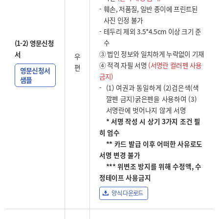
훼손, 저품질, 일반 종이에 프린트된
사진 인정 불가
테두리 제외 3.5*4.5cm 이상 크기 준
수
(1-2) 영문신청
③ 법인 정보와 일치하게 누락없이 기재
서
우
④ 적격 자필 서명
(서명란 컬러펜 사용
편
영문신청서
금지)
샘플
(1) 여권과 동일하게 (2)검은색(색
깔펜 금지)굵은펜을 사용하여 (3)
서명란에 벗어나지 않게 서명
* 서명 작성 시 상기 3가지 조건 필
히 엄수
** 카드 발급 이후 어떠한 사유로도
서명 변경 불가
*** 위변조 방지를 위해 수정액, 수
정테이프 사용금지
양식 다운로드