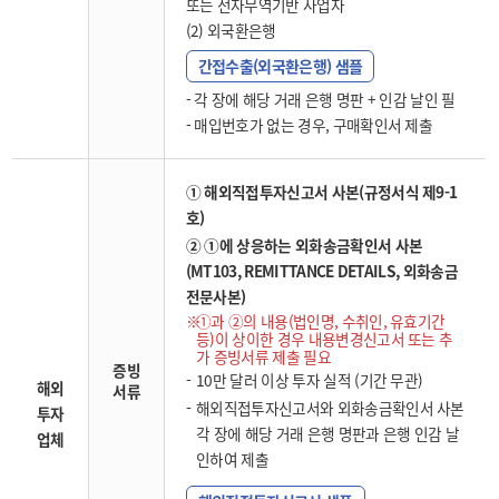
또는 전자무역기반 사업자
(2) 외국환은행
간접수출(외국환은행) 샘플
- 각 장에 해당 거래 은행 명판 + 인감 날인 필
- 매입번호가 없는 경우, 구매확인서 제출
① 해외직접투자신고서 사본(규정서식 제9-1
호)
② ①에 상응하는 외화송금확인서 사본
(MT103, REMITTANCE DETAILS, 외화송금
전문사본)
①과 ②의 내용(법인명, 수취인, 유효기간
등)이 상이한 경우 내용변경신고서 또는 추
가 증빙서류 제출 필요
증빙
10만 달러 이상 투자 실적 (기간 무관)
해외
서류
해외직접투자신고서와 외화송금확인서 사본
투자
각 장에 해당 거래 은행 명판과 은행 인감 날
업체
인하여 제출