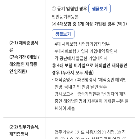
① 등기 임원인 경우
샘플보기
법인등기부등본
② 4대보험 중 1개 이상 가입된 경우 (택 1)
샘플보기
(2-1) 재직증빙서
4대 사회보험 사업장가입자 명부
류
4대사회보험 가입자 가입내역 확인서
(근속기간 0개월 /
각 공단에서 발급한 가입내역서
해외법인 재직중
③ 4대 보험 미가입으로 해외법인 재직중인
인 임직원)
경우 (두가지 모두 제출)
재직증명서 / 파견명령서 *재직중인 해외법
인명, 국내 기업 인감 날인 필수
감사보고서 - 종속기업현황 *신청자의 재직
중인 해외법인명과 지분율이 기재된 부분 발
췌하여 제출
(2-2) 업무기술서,
업무기술서 : 카드 사용자의 ① 성명, ② 직
재직증명서