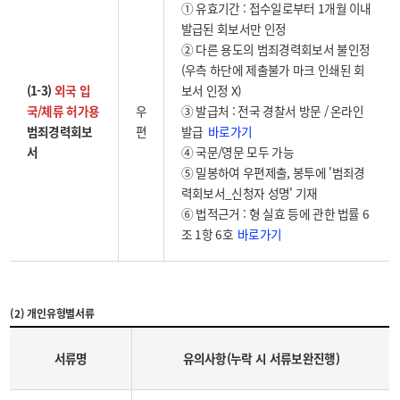
① 유효기간 : 접수일로부터 1개월 이내
발급된 회보서만 인정
② 다른 용도의 범죄경력회보서 불인정
(우측 하단에 제출불가 마크 인쇄된 회
(1-3)
외국 입
보서 인정 X)
국/체류 허가용
우
③ 발급처 : 전국 경찰서 방문 / 온라인
바로가기
범죄경력회보
편
발급
서
④ 국문/영문 모두 가능
⑤ 밀봉하여 우편제출, 봉투에 '범죄경
력회보서_신청자 성명' 기재
⑥ 법적근거 : 형 실효 등에 관한 법률 6
바로가기
조 1항 6호
(2) 개인유형별서류
서류명
유의사항(누락 시 서류보완진행)