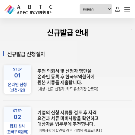
ABTC 전체메뉴
신규발급 안내
안내
발급현황
신규발급 신청절차
ABTC 제도 소개
신청진행 현황
VABTC 안내
소지자 현황
STEP
추천 의뢰서 및 신청자 명단을
01
발급 자격요건
온라인 등록 후 한국무역협회에
고객센터
원본 서류를 제출합니다.
신규발급 안내
온라인 신청
(대상 : 신규 신청자, 카드 유효기간 만료자)
(신청기업)
공지사항
재발급 안내
FAQ
취소/반납 안내
1:1 문의
STEP
기업의 신청 서류를 검토 후 자격
신청
02
요건과 서류 미비사항을 확인하고
대상자를 법무부에 추천합니다.
협회 심사
취소
(미비사항이 발견될 경우 기업에 통보됩니다.)
(한국무역협회)