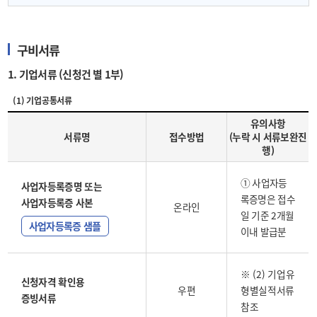
구비서류
1. 기업서류 (신청건 별 1부)
(1) 기업공통서류
유의사항
서류명
접수방법
(누락 시 서류보완진
행)
① 사업자등
사업자등록증명 또는
록증명은 접수
사업자등록증 사본
온라인
일 기준 2개월
사업자등록증 샘플
이내 발급분
※ (2) 기업유
신청자격 확인용
우편
형별실적서류
증빙서류
참조