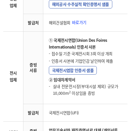
해외공사 수주실적 확인증명서 샘플
업체
바로가기
발급처
해외건설협회
① 국제전시연합(Union Des Foires
Internationals) 인증서 사본
접수일 기준 국제전시회 3회 이상 개최
인증서 사본에 기업인감 날인하여 제출
증빙
서류
국제전시엽합 인증서 샘플
전시
업체
② 임대차계약서
실내 전문전시장(부대시설 제외) 규모가
2
10,000m
이상임을 증빙
발급처
국제전시연합(UFI)
업무기술서와 재직증명서로 대체 (개인서류
증빙