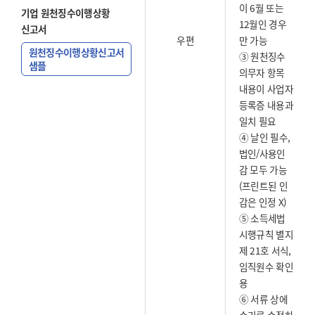
이 6월 또는
기업 원천징수이행상황
12월인 경우
신고서
우편
만 가능
원천징수이행상황신고서
③ 원천징수
샘플
의무자 항목
내용이 사업자
등록증 내용과
일치 필요
④ 날인 필수,
법인/사용인
감 모두 가능
(프린트된 인
감은 인정 X)
⑤ 소득세법
시행규칙 별지
제 21호 서식,
임직원수 확인
용
⑥ 서류 상에