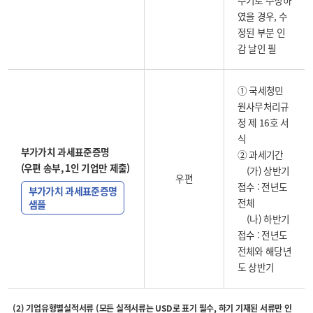
수기로 수정하
였을 경우, 수
정된 부분 인
감 날인 필
① 국세청민
원사무처리규
정 제 16호 서
식
부가가치 과세표준증명
② 과세기간
(우편 송부, 1인 기업만 제출)
(가) 상반기
우편
접수 : 전년도
부가가치 과세표준증명
전체
샘플
(나) 하반기
접수 : 전년도
전체와 해당년
도 상반기
(2) 기업유형별실적서류 (모든 실적서류는 USD로 표기 필수, 하기 기재된 서류만 인