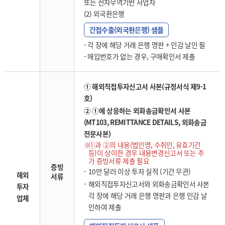
또는 전자무역기반 사업자
(2) 외국환은행
간접수출(외국환은행) 샘플
- 각 장에 해당 거래 은행 명판 + 인감 날인 필
- 매입번호가 없는 경우, 구매확인서 제출
① 해외직접투자신고서 사본(규정서식 제9-1
호)
② ①에 상응하는 외화송금확인서 사본
(MT103, REMITTANCE DETAILS, 외화송금
전문사본)
①과 ②의 내용(법인명, 수취인, 유효기간
등)이 상이한 경우 내용변경신고서 또는 추
가 증빙서류 제출 필요
증빙
10만 달러 이상 투자 실적 (기간 무관)
해외
서류
해외직접투자신고서와 외화송금확인서 사본
투자
각 장에 해당 거래 은행 명판과 은행 인감 날
업체
인하여 제출