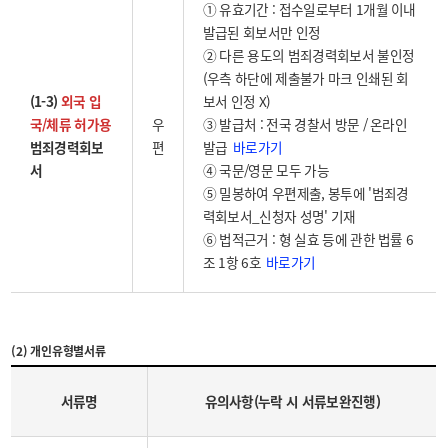
① 유효기간 : 접수일로부터 1개월 이내
발급된 회보서만 인정
② 다른 용도의 범죄경력회보서 불인정
(우측 하단에 제출불가 마크 인쇄된 회
(1-3)
외국 입
보서 인정 X)
국/체류 허가용
우
③ 발급처 : 전국 경찰서 방문 / 온라인
바로가기
범죄경력회보
편
발급
서
④ 국문/영문 모두 가능
⑤ 밀봉하여 우편제출, 봉투에 '범죄경
력회보서_신청자 성명' 기재
⑥ 법적근거 : 형 실효 등에 관한 법률 6
바로가기
조 1항 6호
(2) 개인유형별서류
서류명
유의사항(누락 시 서류보완진행)