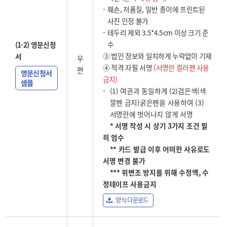
훼손, 저품질, 일반 종이에 프린트된
사진 인정 불가
테두리 제외 3.5*4.5cm 이상 크기 준
수
(1-2) 영문신청
③ 법인 정보와 일치하게 누락없이 기재
서
우
④ 적격 자필 서명
(서명란 컬러펜 사용
편
영문신청서
금지)
샘플
(1) 여권과 동일하게 (2)검은색(색
깔펜 금지)굵은펜을 사용하여 (3)
서명란에 벗어나지 않게 서명
* 서명 작성 시 상기 3가지 조건 필
히 엄수
** 카드 발급 이후 어떠한 사유로도
서명 변경 불가
*** 위변조 방지를 위해 수정액, 수
정테이프 사용금지
양식 다운로드