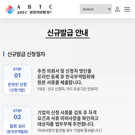
ABTC 전체메뉴
신규발급 안내
안내
발급현황
신규발급 신청절차
ABTC 제도 소개
신청진행 현황
VABTC 안내
소지자 현황
STEP
추천 의뢰서 및 신청자 명단을
01
발급 자격요건
온라인 등록 후 한국무역협회에
고객센터
원본 서류를 제출합니다.
신규발급 안내
온라인 신청
(대상 : 신규 신청자, 카드 유효기간 만료자)
(신청기업)
공지사항
재발급 안내
FAQ
취소/반납 안내
1:1 문의
STEP
기업의 신청 서류를 검토 후 자격
신청
02
요건과 서류 미비사항을 확인하고
대상자를 법무부에 추천합니다.
협회 심사
취소
(미비사항이 발견될 경우 기업에 통보됩니다.)
(한국무역협회)