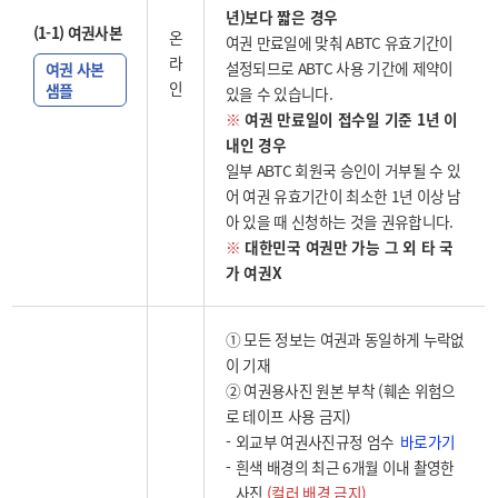
년)보다 짧은 경우
(1-1) 여권사본
온
여권 만료일에 맞춰 ABTC 유효기간이
라
설정되므로 ABTC 사용 기간에 제약이
여권 사본
인
샘플
있을 수 있습니다.
※
여권 만료일이 접수일 기준 1년 이
내인 경우
일부 ABTC 회원국 승인이 거부될 수 있
어 여권 유효기간이 최소한 1년 이상 남
아 있을 때 신청하는 것을 권유합니다.
※
대한민국 여권만 가능 그 외 타 국
가 여권X
① 모든 정보는 여권과 동일하게 누락없
이 기재
② 여권용사진 원본 부착 (훼손 위험으
로 테이프 사용 금지)
바로가기
외교부 여권사진규정 엄수
흰색 배경의 최근 6개월 이내 촬영한
사진
(컬러 배경 금지)