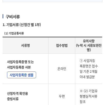
구비서류
1. 기업서류 (신청건 별 1부)
(1) 기업공통서류
유의사항
서류명
접수방법
(누락 시 서류보완진
행)
① 사업자등
사업자등록증명 또는
록증명은 접수
사업자등록증 사본
온라인
일 기준 2개월
사업자등록증 샘플
이내 발급분
※ (2) 기업유
신청자격 확인용
우편
형별실적서류
증빙서류
참조