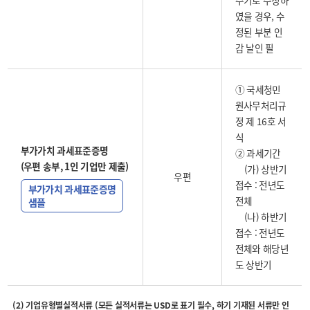
수기로 수정하
였을 경우, 수
정된 부분 인
감 날인 필
① 국세청민
원사무처리규
정 제 16호 서
식
부가가치 과세표준증명
② 과세기간
(우편 송부, 1인 기업만 제출)
(가) 상반기
우편
접수 : 전년도
부가가치 과세표준증명
전체
샘플
(나) 하반기
접수 : 전년도
전체와 해당년
도 상반기
(2) 기업유형별실적서류 (모든 실적서류는 USD로 표기 필수, 하기 기재된 서류만 인