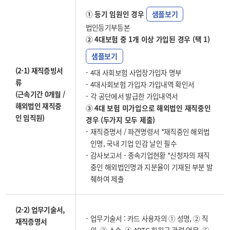
① 등기 임원인 경우
샘플보기
법인등기부등본
② 4대보험 중 1개 이상 가입된 경우 (택 1)
샘플보기
(2-1) 재직증빙서
4대 사회보험 사업장가입자 명부
류
4대사회보험 가입자 가입내역 확인서
(근속기간 0개월 /
각 공단에서 발급한 가입내역서
해외법인 재직중
③ 4대 보험 미가입으로 해외법인 재직중인
인 임직원)
경우 (두가지 모두 제출)
재직증명서 / 파견명령서 *재직중인 해외법
인명, 국내 기업 인감 날인 필수
감사보고서 - 종속기업현황 *신청자의 재직
중인 해외법인명과 지분율이 기재된 부분 발
췌하여 제출
(2-2) 업무기술서,
업무기술서 : 카드 사용자의 ① 성명, ② 직
재직증명서