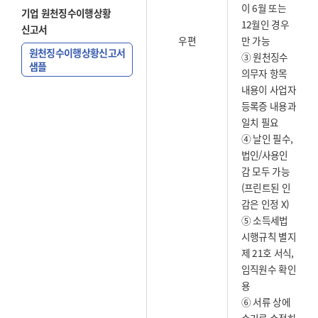
이 6월 또는
기업 원천징수이행상황
12월인 경우
신고서
우편
만 가능
원천징수이행상황신고서
③ 원천징수
샘플
의무자 항목
내용이 사업자
등록증 내용과
일치 필요
④ 날인 필수,
법인/사용인
감 모두 가능
(프린트된 인
감은 인정 X)
⑤ 소득세법
시행규칙 별지
제 21호 서식,
임직원수 확인
용
⑥ 서류 상에