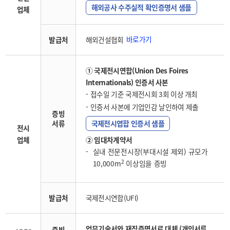
해외공사 수주실적 확인증명서 샘플
업체
바로가기
발급처
해외건설협회
① 국제전시연합(Union Des Foires
Internationals) 인증서 사본
접수일 기준 국제전시회 3회 이상 개최
인증서 사본에 기업인감 날인하여 제출
증빙
서류
국제전시엽합 인증서 샘플
전시
업체
② 임대차계약서
실내 전문전시장(부대시설 제외) 규모가
2
10,000m
이상임을 증빙
발급처
국제전시연합(UFI)
업무기술서와 재직증명서로 대체 (개인서류
증빙