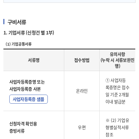
구비서류
1. 기업서류 (신청건 별 1부)
(1) 기업공통서류
유의사항
서류명
접수방법
(누락 시 서류보완진
행)
① 사업자등
사업자등록증명 또는
록증명은 접수
사업자등록증 사본
온라인
일 기준 2개월
사업자등록증 샘플
이내 발급분
※ (2) 기업유
신청자격 확인용
우편
형별실적서류
증빙서류
참조