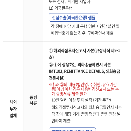
또는 전자무역기반 사업자
(2) 외국환은행
간접수출(외국환은행) 샘플
- 각 장에 해당 거래 은행 명판 + 인감 날인 필
- 매입번호가 없는 경우, 구매확인서 제출
① 해외직접투자신고서 사본(규정서식 제9-1
호)
② ①에 상응하는 외화송금확인서 사본
(MT103, REMITTANCE DETAILS, 외화송금
전문사본)
①과 ②의 내용(법인명, 수취인, 유효기간
등)이 상이한 경우 내용변경신고서 또는 추
가 증빙서류 제출 필요
증빙
10만 달러 이상 투자 실적 (기간 무관)
해외
서류
해외직접투자신고서와 외화송금확인서 사본
투자
각 장에 해당 거래 은행 명판과 은행 인감 날
업체
인하여 제출