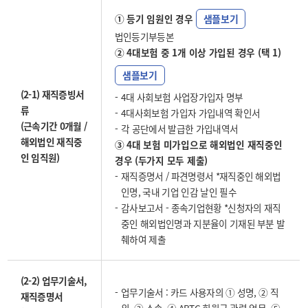
① 등기 임원인 경우
샘플보기
법인등기부등본
② 4대보험 중 1개 이상 가입된 경우 (택 1)
샘플보기
(2-1) 재직증빙서
4대 사회보험 사업장가입자 명부
류
4대사회보험 가입자 가입내역 확인서
(근속기간 0개월 /
각 공단에서 발급한 가입내역서
해외법인 재직중
③ 4대 보험 미가입으로 해외법인 재직중인
인 임직원)
경우 (두가지 모두 제출)
재직증명서 / 파견명령서 *재직중인 해외법
인명, 국내 기업 인감 날인 필수
감사보고서 - 종속기업현황 *신청자의 재직
중인 해외법인명과 지분율이 기재된 부분 발
췌하여 제출
(2-2) 업무기술서,
업무기술서 : 카드 사용자의 ① 성명, ② 직
재직증명서