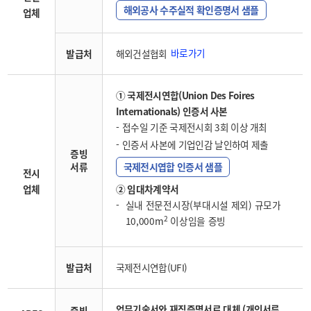
해외공사 수주실적 확인증명서 샘플
업체
바로가기
발급처
해외건설협회
① 국제전시연합(Union Des Foires
Internationals) 인증서 사본
접수일 기준 국제전시회 3회 이상 개최
인증서 사본에 기업인감 날인하여 제출
증빙
서류
국제전시엽합 인증서 샘플
전시
업체
② 임대차계약서
실내 전문전시장(부대시설 제외) 규모가
2
10,000m
이상임을 증빙
발급처
국제전시연합(UFI)
업무기술서와 재직증명서로 대체 (개인서류
증빙