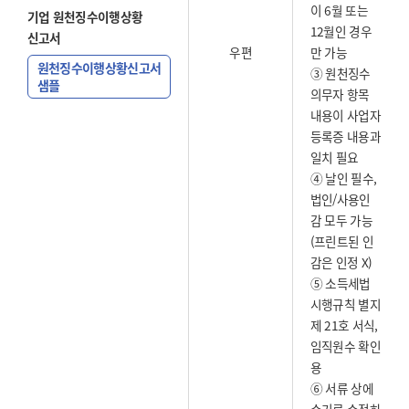
이 6월 또는
기업 원천징수이행상황
12월인 경우
신고서
우편
만 가능
원천징수이행상황신고서
③ 원천징수
샘플
의무자 항목
내용이 사업자
등록증 내용과
일치 필요
④ 날인 필수,
법인/사용인
감 모두 가능
(프린트된 인
감은 인정 X)
⑤ 소득세법
시행규칙 별지
제 21호 서식,
임직원수 확인
용
⑥ 서류 상에