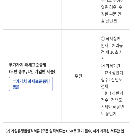
수기로 수정하
였을 경우, 수
정된 부분 인
감 날인 필
① 국세청민
원사무처리규
정 제 16호 서
식
부가가치 과세표준증명
② 과세기간
(우편 송부, 1인 기업만 제출)
(가) 상반기
우편
접수 : 전년도
부가가치 과세표준증명
전체
샘플
(나) 하반기
접수 : 전년도
전체와 해당년
도 상반기
(2) 기업유형별실적서류 (모든 실적서류는 USD로 표기 필수, 하기 기재된 서류만 인