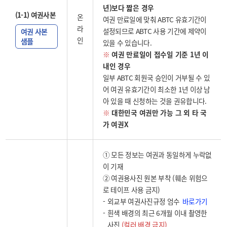
년)보다 짧은 경우
(1-1) 여권사본
온
여권 만료일에 맞춰 ABTC 유효기간이
라
설정되므로 ABTC 사용 기간에 제약이
여권 사본
인
샘플
있을 수 있습니다.
※
여권 만료일이 접수일 기준 1년 이
내인 경우
일부 ABTC 회원국 승인이 거부될 수 있
어 여권 유효기간이 최소한 1년 이상 남
아 있을 때 신청하는 것을 권유합니다.
※
대한민국 여권만 가능 그 외 타 국
가 여권X
① 모든 정보는 여권과 동일하게 누락없
이 기재
② 여권용사진 원본 부착 (훼손 위험으
로 테이프 사용 금지)
바로가기
외교부 여권사진규정 엄수
흰색 배경의 최근 6개월 이내 촬영한
사진
(컬러 배경 금지)