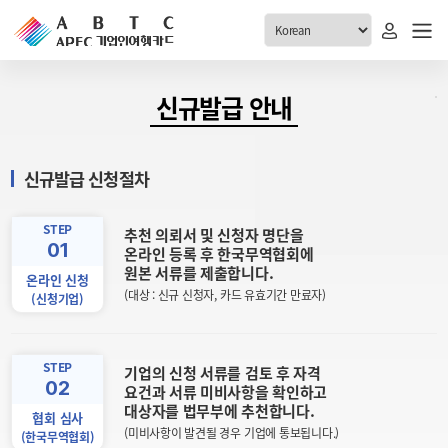
ABTC 전체메뉴
신규발급 안내
안내
발급현황
신규발급 신청절차
ABTC 제도 소개
신청진행 현황
VABTC 안내
소지자 현황
STEP
추천 의뢰서 및 신청자 명단을
01
발급 자격요건
온라인 등록 후 한국무역협회에
고객센터
원본 서류를 제출합니다.
신규발급 안내
온라인 신청
(대상 : 신규 신청자, 카드 유효기간 만료자)
(신청기업)
공지사항
재발급 안내
FAQ
취소/반납 안내
1:1 문의
STEP
기업의 신청 서류를 검토 후 자격
신청
02
요건과 서류 미비사항을 확인하고
대상자를 법무부에 추천합니다.
협회 심사
취소
(미비사항이 발견될 경우 기업에 통보됩니다.)
(한국무역협회)