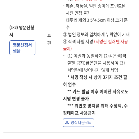
훼손, 저품질, 일반 종이에 프린트된
사진 인정 불가
테두리 제외 3.5*4.5cm 이상 크기 준
수
(1-2) 영문신청
③ 법인 정보와 일치하게 누락없이 기재
서
우
④ 적격 자필 서명
(서명란 컬러펜 사용
편
영문신청서
금지)
샘플
(1) 여권과 동일하게 (2)검은색(색
깔펜 금지)굵은펜을 사용하여 (3)
서명란에 벗어나지 않게 서명
* 서명 작성 시 상기 3가지 조건 필
히 엄수
** 카드 발급 이후 어떠한 사유로도
서명 변경 불가
*** 위변조 방지를 위해 수정액, 수
정테이프 사용금지
양식 다운로드