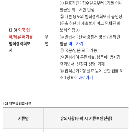
① 유효기간 : 접수일로부터 1개월 이내
발급된 회보서만 인정
② 다른 용도의 범죄경력회보서 불인정
(우측 하단에 제출불가 마크 인쇄된 회
(1-3)
외국 입
보서 인정 X)
국/체류 허가용
우
③ 발급처 : 전국 경찰서 방문 / 온라인
바로가기
범죄경력회보
편
발급
서
④ 국문/영문 모두 가능
⑤ 밀봉하여 우편제출, 봉투에 '범죄경
력회보서_신청자 성명' 기재
⑥ 법적근거 : 형 실효 등에 관한 법률 6
바로가기
조 1항 6호
(2) 개인유형별서류
서류명
유의사항(누락 시 서류보완진행)