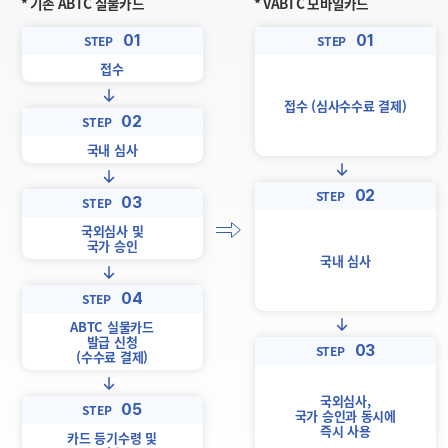
* 기존 ABTC 실물카드
* VABTC 모바일카드
01
01
STEP
STEP
접수
접수 (심사수수료 결제)
02
STEP
국내 심사
02
STEP
03
STEP
국외심사 및
국가 승인
국내 심사
04
STEP
ABTC 실물카드
발급 신청
03
STEP
(수수료 결제)
국외심사,
05
STEP
국가 승인과 동시에
즉시 사용
카드 등기수령 및