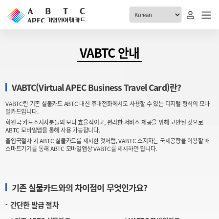
ABTC 전체메뉴
VABTC 안내
안내
발급현황
VABTC(Virtual APEC Business Travel Card)란?
ABTC 제도 소개
신청진행 현황
VABTC란 기존 실물카드 ABTC 대신 휴대전화에서도 사용할 수 있는 디지털 형식의 모바
VABTC 안내
소지자 현황
일카드입니다.
발급 자격요건
회원국 카드소지자분들의 보다 효율적이고, 편리한 서비스 제공을 위해 고안된 것으로
고객센터
ABTC 모바일앱을 통해 사용 가능합니다.
신규발급 안내
출입국절차 시 ABTC 실물카드를 제시한 것처럼, VABTC 소지자는 국제공항을 이용할 때
스마트기기를 통해 ABTC 모바일앱상 VABTC를 제시하면 됩니다.
공지사항
재발급 안내
FAQ
취소/반납 안내
1:1 문의
기존 실물카드와의 차이점이 무엇인가요?
신청
간단한 발급 절차
취소