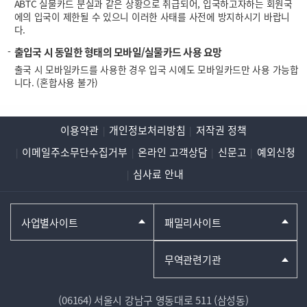
ABTC 실물카드 분실과 같은 상황으로 취급되어, 입국하고자하는 회원국
에의 입국이 제한될 수 있으니 이러한 사태를 사전에 방지하시기 바랍니
다.
출입국 시 동일한 형태의 모바일/실물카드 사용 요망
출국 시 모바일카드를 사용한 경우 입국 시에도 모바일카드만 사용 가능합
니다. (혼합사용 불가)
이용약관
개인정보처리방침
저작권 정책
이메일주소무단수집거부
온라인 고객상담
신문고
예외신청
심사료 안내
사업별사이트
패밀리사이트
무역관련기관
(06164) 서울시 강남구 영동대로 511 (삼성동)