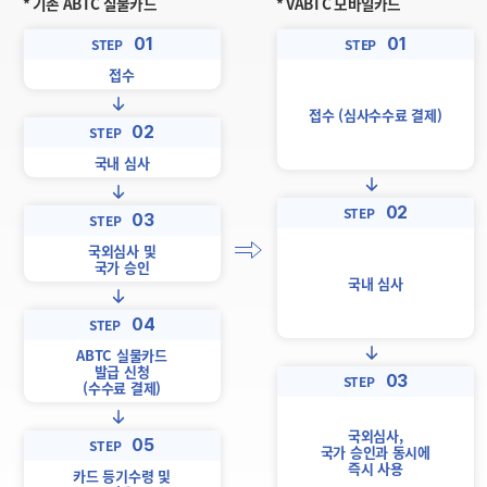
* 기존 ABTC 실물카드
* VABTC 모바일카드
01
01
STEP
STEP
접수
접수 (심사수수료 결제)
02
STEP
국내 심사
02
STEP
03
STEP
국외심사 및
국가 승인
국내 심사
04
STEP
ABTC 실물카드
발급 신청
03
STEP
(수수료 결제)
국외심사,
05
STEP
국가 승인과 동시에
즉시 사용
카드 등기수령 및