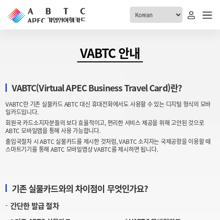
ABTC 전체메뉴
VABTC 안내
안내
발급현황
VABTC(Virtual APEC Business Travel Card)란?
ABTC 제도 소개
신청진행 현황
VABTC란 기존 실물카드 ABTC 대신 휴대전화에서도 사용할 수 있는 디지털 형식의 모바
VABTC 안내
소지자 현황
일카드입니다.
발급 자격요건
회원국 카드소지자분들의 보다 효율적이고, 편리한 서비스 제공을 위해 고안된 것으로
고객센터
ABTC 모바일앱을 통해 사용 가능합니다.
신규발급 안내
출입국절차 시 ABTC 실물카드를 제시한 것처럼, VABTC 소지자는 국제공항을 이용할 때
스마트기기를 통해 ABTC 모바일앱상 VABTC를 제시하면 됩니다.
공지사항
재발급 안내
FAQ
취소/반납 안내
1:1 문의
기존 실물카드와의 차이점이 무엇인가요?
신청
간단한 발급 절차
취소