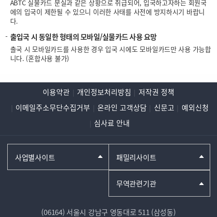
ABTC 실물카드 분실과 같은 상황으로 취급되어, 입국하고자하는 회원국
에의 입국이 제한될 수 있으니 이러한 사태를 사전에 방지하시기 바랍니
다.
출입국 시 동일한 형태의 모바일/실물카드 사용 요망
출국 시 모바일카드를 사용한 경우 입국 시에도 모바일카드만 사용 가능합
니다. (혼합사용 불가)
이용약관
개인정보처리방침
저작권 정책
이메일주소무단수집거부
온라인 고객상담
신문고
예외신청
심사료 안내
사업별사이트
패밀리사이트
무역관련기관
(06164) 서울시 강남구 영동대로 511 (삼성동)