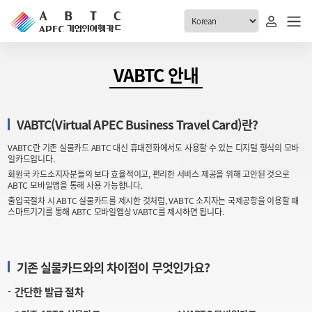
ABTC 전체메뉴
VABTC 안내
안내
발급현황
VABTC(Virtual APEC Business Travel Card)란?
ABTC 제도 소개
신청진행 현황
VABTC란 기존 실물카드 ABTC 대신 휴대전화에서도 사용할 수 있는 디지털 형식의 모바
VABTC 안내
소지자 현황
일카드입니다.
발급 자격요건
회원국 카드소지자분들의 보다 효율적이고, 편리한 서비스 제공을 위해 고안된 것으로
고객센터
ABTC 모바일앱을 통해 사용 가능합니다.
신규발급 안내
출입국절차 시 ABTC 실물카드를 제시한 것처럼, VABTC 소지자는 국제공항을 이용할 때
스마트기기를 통해 ABTC 모바일앱상 VABTC를 제시하면 됩니다.
공지사항
재발급 안내
FAQ
취소/반납 안내
1:1 문의
기존 실물카드와의 차이점이 무엇인가요?
신청
간단한 발급 절차
취소