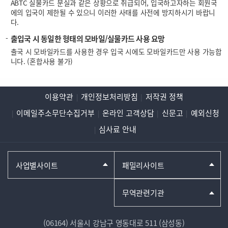
ABTC 실물카드 분실과 같은 상황으로 취급되어, 입국하고자하는 회원국
에의 입국이 제한될 수 있으니 이러한 사태를 사전에 방지하시기 바랍니
다.
출입국 시 동일한 형태의 모바일/실물카드 사용 요망
출국 시 모바일카드를 사용한 경우 입국 시에도 모바일카드만 사용 가능합
니다. (혼합사용 불가)
이용약관
개인정보처리방침
저작권 정책
이메일주소무단수집거부
온라인 고객상담
신문고
예외신청
심사료 안내
사업별사이트
패밀리사이트
무역관련기관
(06164) 서울시 강남구 영동대로 511 (삼성동)