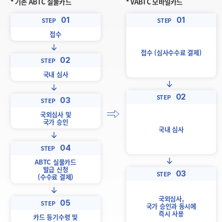
* 기존 ABTC 실물카드
* VABTC 모바일카드
01
01
STEP
STEP
접수
접수 (심사수수료 결제)
02
STEP
국내 심사
02
STEP
03
STEP
국외심사 및
국가 승인
국내 심사
04
STEP
ABTC 실물카드
발급 신청
03
STEP
(수수료 결제)
국외심사,
05
STEP
국가 승인과 동시에
즉시 사용
카드 등기수령 및