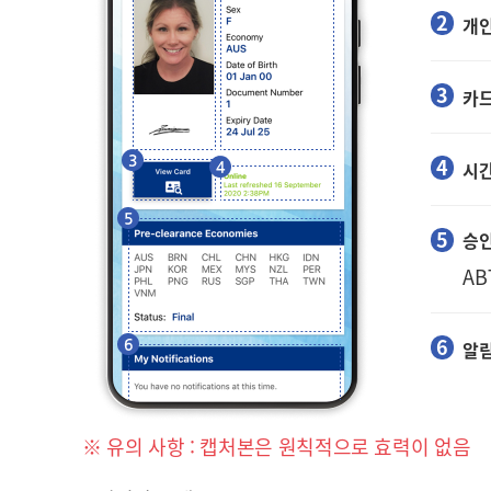
개인
카드
시
승인
AB
알
※ 유의 사항 : 캡처본은 원칙적으로 효력이 없음