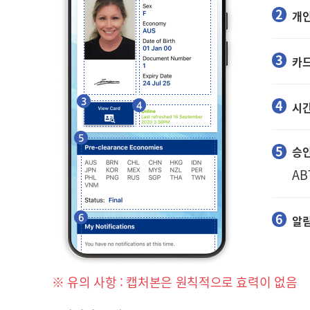
개인
카드
시
승인
AB
알
※ 유의 사항 : 캡처본은 원칙적으로 효력이 없음