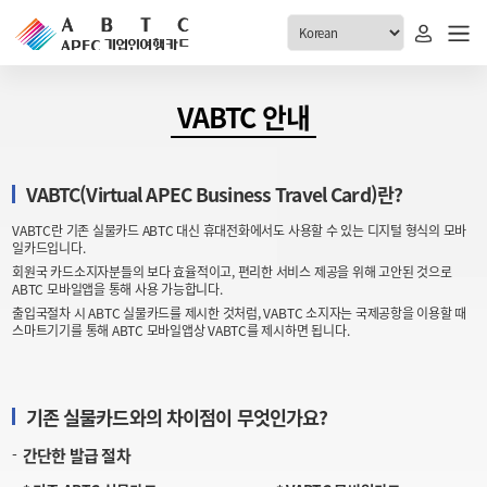
ABTC 전체메뉴
VABTC 안내
안내
발급현황
VABTC(Virtual APEC Business Travel Card)란?
ABTC 제도 소개
신청진행 현황
VABTC란 기존 실물카드 ABTC 대신 휴대전화에서도 사용할 수 있는 디지털 형식의 모바
VABTC 안내
소지자 현황
일카드입니다.
발급 자격요건
회원국 카드소지자분들의 보다 효율적이고, 편리한 서비스 제공을 위해 고안된 것으로
고객센터
ABTC 모바일앱을 통해 사용 가능합니다.
신규발급 안내
출입국절차 시 ABTC 실물카드를 제시한 것처럼, VABTC 소지자는 국제공항을 이용할 때
스마트기기를 통해 ABTC 모바일앱상 VABTC를 제시하면 됩니다.
공지사항
재발급 안내
FAQ
취소/반납 안내
1:1 문의
기존 실물카드와의 차이점이 무엇인가요?
신청
간단한 발급 절차
취소