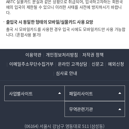
ABTC 실물카드 분실과 같은 상황으로 취급되어, 입국하고자하는 회원국
에의 입국이 제한될 수 있으니 이러한 사태를 사전에 방지하시기 바랍니
다.
출입국 시 동일한 형태의 모바일/실물카드 사용 요망
출국 시 모바일카드를 사용한 경우 입국 시에도 모바일카드만 사용 가능합
니다. (혼합사용 불가)
이용약관
개인정보처리방침
저작권 정책
이메일주소무단수집거부
온라인 고객상담
신문고
예외신청
심사료 안내
사업별사이트
패밀리사이트
무역관련기관
(06164) 서울시 강남구 영동대로 511 (삼성동)