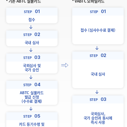
* 기존 ABTC 실물카드
* VABTC 모바일카드
01
01
STEP
STEP
접수
접수 (심사수수료 결제)
02
STEP
국내 심사
02
STEP
03
STEP
국외심사 및
국가 승인
국내 심사
04
STEP
ABTC 실물카드
발급 신청
03
STEP
(수수료 결제)
국외심사,
05
STEP
국가 승인과 동시에
즉시 사용
카드 등기수령 및