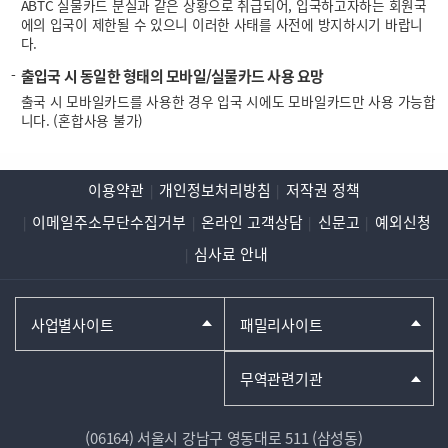
ABTC 실물카드 분실과 같은 상황으로 취급되어, 입국하고자하는 회원국
에의 입국이 제한될 수 있으니 이러한 사태를 사전에 방지하시기 바랍니
다.
출입국 시 동일한 형태의 모바일/실물카드 사용 요망
출국 시 모바일카드를 사용한 경우 입국 시에도 모바일카드만 사용 가능합
니다. (혼합사용 불가)
이용약관
개인정보처리방침
저작권 정책
이메일주소무단수집거부
온라인 고객상담
신문고
예외신청
심사료 안내
사업별사이트
패밀리사이트
무역관련기관
(06164) 서울시 강남구 영동대로 511 (삼성동)