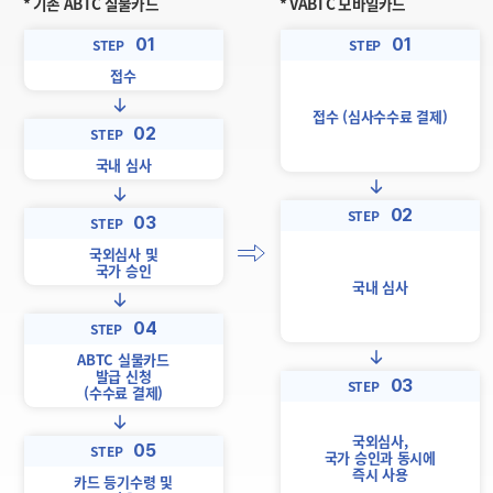
* 기존 ABTC 실물카드
* VABTC 모바일카드
01
01
STEP
STEP
접수
접수 (심사수수료 결제)
02
STEP
국내 심사
02
STEP
03
STEP
국외심사 및
국가 승인
국내 심사
04
STEP
ABTC 실물카드
발급 신청
03
STEP
(수수료 결제)
국외심사,
05
STEP
국가 승인과 동시에
즉시 사용
카드 등기수령 및