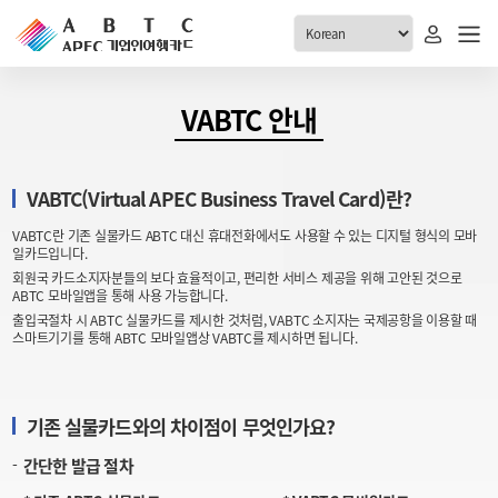
ABTC 전체메뉴
VABTC 안내
안내
발급현황
VABTC(Virtual APEC Business Travel Card)란?
ABTC 제도 소개
신청진행 현황
VABTC란 기존 실물카드 ABTC 대신 휴대전화에서도 사용할 수 있는 디지털 형식의 모바
VABTC 안내
소지자 현황
일카드입니다.
발급 자격요건
회원국 카드소지자분들의 보다 효율적이고, 편리한 서비스 제공을 위해 고안된 것으로
고객센터
ABTC 모바일앱을 통해 사용 가능합니다.
신규발급 안내
출입국절차 시 ABTC 실물카드를 제시한 것처럼, VABTC 소지자는 국제공항을 이용할 때
스마트기기를 통해 ABTC 모바일앱상 VABTC를 제시하면 됩니다.
공지사항
재발급 안내
FAQ
취소/반납 안내
1:1 문의
기존 실물카드와의 차이점이 무엇인가요?
신청
간단한 발급 절차
취소