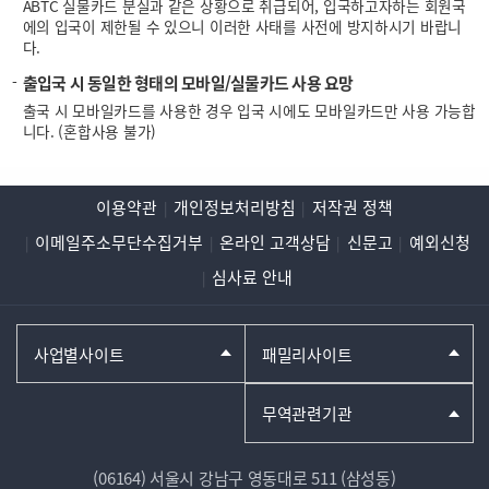
ABTC 실물카드 분실과 같은 상황으로 취급되어, 입국하고자하는 회원국
에의 입국이 제한될 수 있으니 이러한 사태를 사전에 방지하시기 바랍니
다.
출입국 시 동일한 형태의 모바일/실물카드 사용 요망
출국 시 모바일카드를 사용한 경우 입국 시에도 모바일카드만 사용 가능합
니다. (혼합사용 불가)
이용약관
개인정보처리방침
저작권 정책
이메일주소무단수집거부
온라인 고객상담
신문고
예외신청
심사료 안내
사업별사이트
패밀리사이트
무역관련기관
(06164) 서울시 강남구 영동대로 511 (삼성동)