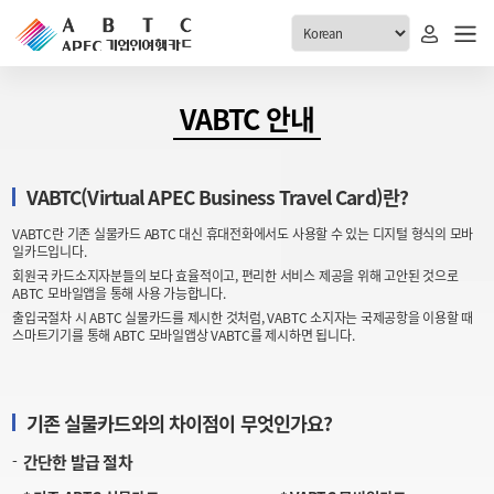
ABTC 전체메뉴
VABTC 안내
안내
발급현황
VABTC(Virtual APEC Business Travel Card)란?
ABTC 제도 소개
신청진행 현황
VABTC란 기존 실물카드 ABTC 대신 휴대전화에서도 사용할 수 있는 디지털 형식의 모바
VABTC 안내
소지자 현황
일카드입니다.
발급 자격요건
회원국 카드소지자분들의 보다 효율적이고, 편리한 서비스 제공을 위해 고안된 것으로
고객센터
ABTC 모바일앱을 통해 사용 가능합니다.
신규발급 안내
출입국절차 시 ABTC 실물카드를 제시한 것처럼, VABTC 소지자는 국제공항을 이용할 때
스마트기기를 통해 ABTC 모바일앱상 VABTC를 제시하면 됩니다.
공지사항
재발급 안내
FAQ
취소/반납 안내
1:1 문의
기존 실물카드와의 차이점이 무엇인가요?
신청
간단한 발급 절차
취소