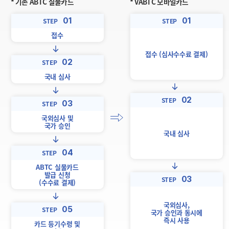
* 기존 ABTC 실물카드
* VABTC 모바일카드
01
01
STEP
STEP
접수
접수 (심사수수료 결제)
02
STEP
국내 심사
02
STEP
03
STEP
국외심사 및
국가 승인
국내 심사
04
STEP
ABTC 실물카드
발급 신청
03
STEP
(수수료 결제)
국외심사,
05
STEP
국가 승인과 동시에
즉시 사용
카드 등기수령 및