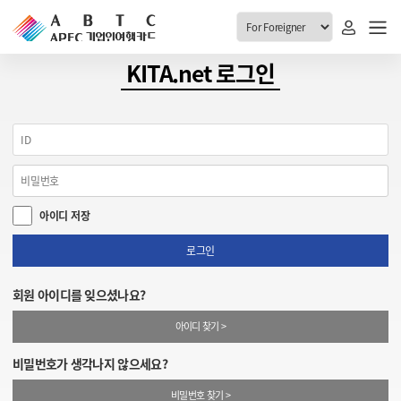
ABTC 전체메뉴
KITA.net 로그인
안내
발급현황
ABTC 제도 소개
신청진행 현황
VABTC 안내
소지자 현황
아이디 저장
발급 자격요건
고객센터
신규발급 안내
로그인
공지사항
재발급 안내
회원 아이디를 잊으셨나요?
FAQ
취소/반납 안내
아이디 찾기 >
1:1 문의
신청
비밀번호가 생각나지 않으세요?
취소
비밀번호 찾기 >