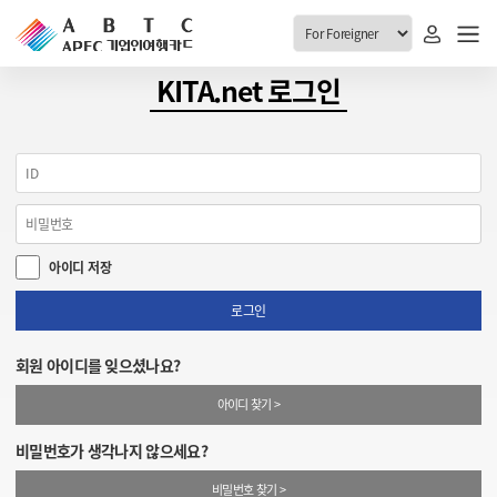
ABTC 전체메뉴
KITA.net 로그인
안내
발급현황
ABTC 제도 소개
신청진행 현황
VABTC 안내
소지자 현황
아이디 저장
발급 자격요건
고객센터
신규발급 안내
로그인
공지사항
재발급 안내
회원 아이디를 잊으셨나요?
FAQ
취소/반납 안내
아이디 찾기 >
1:1 문의
신청
비밀번호가 생각나지 않으세요?
취소
비밀번호 찾기 >